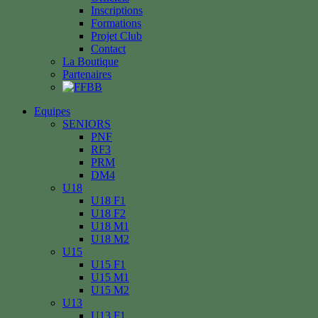
Inscriptions
Formations
Projet Club
Contact
La Boutique
Partenaires
Equipes
SENIORS
PNF
RF3
PRM
DM4
U18
U18 F1
U18 F2
U18 M1
U18 M2
U15
U15 F1
U15 M1
U15 M2
U13
U13 F1