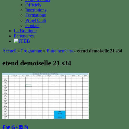
Officiels
Inscriptions
Formations
Projet Club
Contact
La Boutique
Partenaires
Accueil
»
Programme
»
Entrainements
»
etend demoiselle 21 s34
etend demoiselle 21 s34