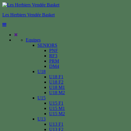
Les Herbiers Vendée Basket
Equipes
SENIORS
PNF
RF3
PRM
DM4
U18
U18 F1
U18 F2
U18 M1
U18 M2
U15
U15 F1
U15 M1
U15 M2
U13
U13 F1
U13 F2