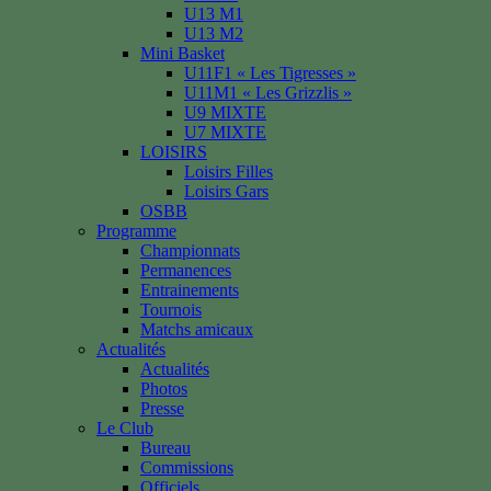
U13 M1
U13 M2
Mini Basket
U11F1 « Les Tigresses »
U11M1 « Les Grizzlis »
U9 MIXTE
U7 MIXTE
LOISIRS
Loisirs Filles
Loisirs Gars
OSBB
Programme
Championnats
Permanences
Entrainements
Tournois
Matchs amicaux
Actualités
Actualités
Photos
Presse
Le Club
Bureau
Commissions
Officiels