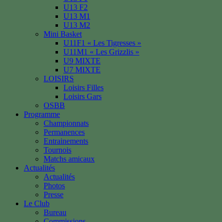
U13 F2
U13 M1
U13 M2
Mini Basket
U11F1 « Les Tigresses »
U11M1 « Les Grizzlis »
U9 MIXTE
U7 MIXTE
LOISIRS
Loisirs Filles
Loisirs Gars
OSBB
Programme
Championnats
Permanences
Entrainements
Tournois
Matchs amicaux
Actualités
Actualités
Photos
Presse
Le Club
Bureau
Commissions