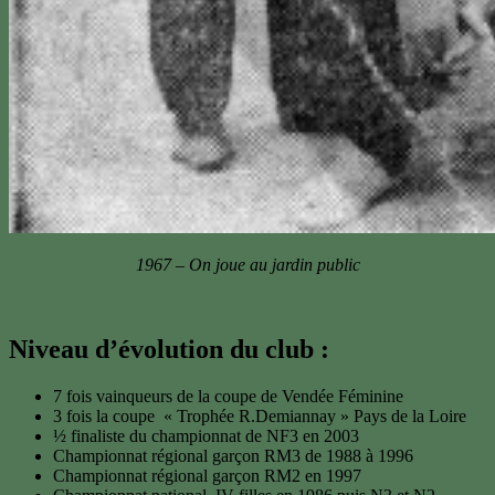
1967 – On joue au jardin public
Niveau d’évolution du club :
7 fois vainqueurs de la coupe de Vendée Féminine
3 fois la coupe « Trophée R.Demiannay » Pays de la Loire
½ finaliste du championnat de NF3 en 2003
Championnat régional garçon RM3 de 1988 à 1996
Championnat régional garçon RM2 en 1997