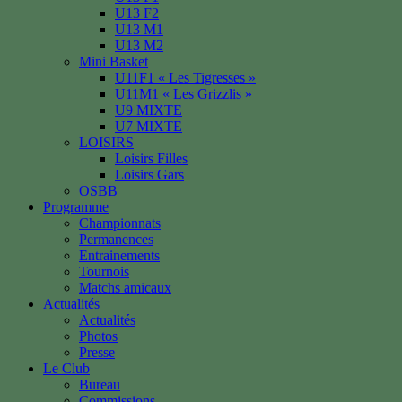
U13 F2
U13 M1
U13 M2
Mini Basket
U11F1 « Les Tigresses »
U11M1 « Les Grizzlis »
U9 MIXTE
U7 MIXTE
LOISIRS
Loisirs Filles
Loisirs Gars
OSBB
Programme
Championnats
Permanences
Entrainements
Tournois
Matchs amicaux
Actualités
Actualités
Photos
Presse
Le Club
Bureau
Commissions