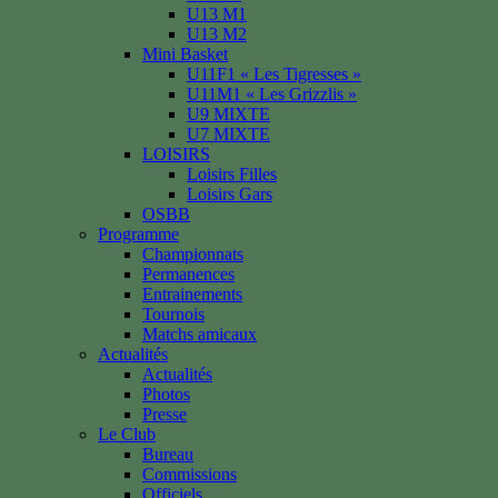
U13 M1
U13 M2
Mini Basket
U11F1 « Les Tigresses »
U11M1 « Les Grizzlis »
U9 MIXTE
U7 MIXTE
LOISIRS
Loisirs Filles
Loisirs Gars
OSBB
Programme
Championnats
Permanences
Entrainements
Tournois
Matchs amicaux
Actualités
Actualités
Photos
Presse
Le Club
Bureau
Commissions
Officiels