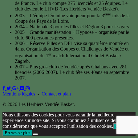
de France. Le club compte 275 licenciés et 25 équipes. Le
club devient le LHVB (Les Herbiers Vendée Basket).
ème
2003 – L’équipe féminine vainqueur pour la 3
fois de la
Coupe des Pays de la Loire.
2004 – Nationale 3 pour les filles et Région 3 pour les gars.
2005 – Grande manifestation « Hypnose » organisée par le
club, 600 personnes présentes.
2006 – Réserve Filles en DF1 vise sa quatrième montée en
4ans. Organisation des Coupes et Challenges de Vendée et
er
organisation du 1
match International Cholet Basket /
Zagreb.
2007 – Plus gros club de Vendée après Challans avec 281
licenciés (2006-2007). Le club fête ses 40ans en septembre
2007.
Mentions légales
-
Contact et plan
© 2026 Les Herbiers Vendée Basket.
Nous utilisons des cookies pour vous garantir la meilleure
expérience sur notre site. Si vous continuez à utiliser ce dernier, nous
considérerons que vous acceptez l'utilisation des cookies.
Ok
En savoir plus