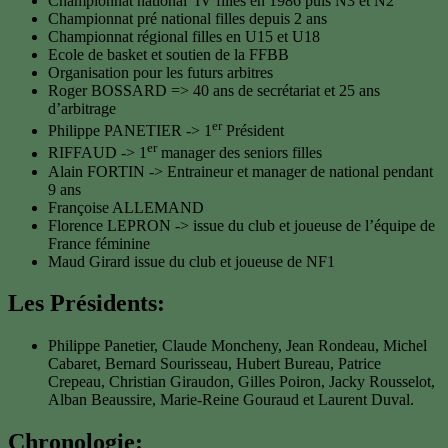
Championnat national IV filles en 1986 puis N3 et N2
Championnat pré national filles depuis 2 ans
Championnat régional filles en U15 et U18
Ecole de basket et soutien de la FFBB
Organisation pour les futurs arbitres
Roger BOSSARD => 40 ans de secrétariat et 25 ans
d’arbitrage
er
Philippe PANETIER -> 1
Président
er
RIFFAUD -> 1
manager des seniors filles
Alain FORTIN -> Entraineur et manager de national pendant
9 ans
Françoise ALLEMAND
Florence LEPRON -> issue du club et joueuse de l’équipe de
France féminine
Maud Girard issue du club et joueuse de NF1
Les Présidents:
Philippe Panetier, Claude Moncheny, Jean Rondeau, Michel
Cabaret, Bernard Sourisseau, Hubert Bureau, Patrice
Crepeau, Christian Giraudon, Gilles Poiron, Jacky Rousselot,
Alban Beaussire, Marie-Reine Gouraud et Laurent Duval.
Chronologie: