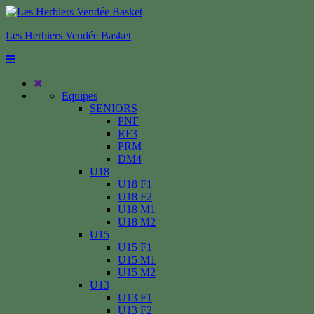
Les Herbiers Vendée Basket
Equipes
SENIORS
PNF
RF3
PRM
DM4
U18
U18 F1
U18 F2
U18 M1
U18 M2
U15
U15 F1
U15 M1
U15 M2
U13
U13 F1
U13 F2