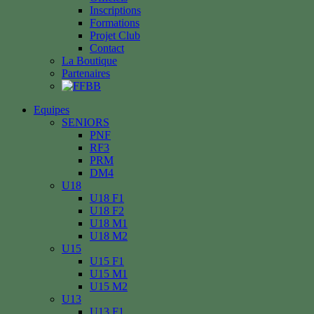
Inscriptions
Formations
Projet Club
Contact
La Boutique
Partenaires
Equipes
SENIORS
PNF
RF3
PRM
DM4
U18
U18 F1
U18 F2
U18 M1
U18 M2
U15
U15 F1
U15 M1
U15 M2
U13
U13 F1