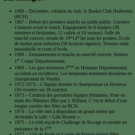
1966 – Décembre, création du club, le Basket Club Herbretais
(BCH)
1967 – Début des premiers matchs au jardin public. Graviers
à balayer avant le match. Engagement de 8 équipes (30
minimes et benjamins, 12 cadets et 10 seniors). Salle du
marché couvert, terrain de 19*14*5m sous les poutres. Ecole
de basket pour initiation (56 licences signées). Terrains stade
massabielle et cours d’école.
1968 – Entrainements et matchs au marché couvert. Seniors
er
1
Coupe Départementale.
ème
1969 – Les gars terminent 2
en Honneur Départemental,
accèdent en excellence. Les benjamins terminent deuxième en
championnat de Vendée.
1972-1973 – L’équipe domine le championnat en Honneur.
(36 victoires sur 36 matchs)
1973 – Création des premières équipes féminines. Prise en
main des Minimes filles par J. Riffaud. C’est le début d’une
longue carrière des filles au BCH.
1974 – La ville met à disposition un grand atelier qui
deviendra la salle « Gâte Bourse ».
1975 – Le club reçoit le Challenge de Bocage et montée en
ère
puissance de la 1
1977 – 1/16 de finale en Coupe de France juniors filles.