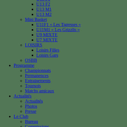
U13 F2
U13 M1
U13 M2
Mini Basket
U11F1 « Les Tigresses »
U11M1 « Les Grizzlis »
U9 MIXTE
U7 MIXTE
LOISIRS
Loisirs Filles
Loisirs Gars
OSBB
Programme
Championnats
Permanences
Entrainements
Tournois
Matchs amicaux
Actualités
Actualités
Photos
Presse
Le Club
Bureau
Commissions