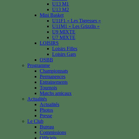
U13 M1
U13 M2
Mini Basket
U11F1 « Les Tigresses »
U11M1 « Les Grizzlis »
U9 MIXTE
U7 MIXTE
LOISIRS
Loisirs Filles
Loisirs Gars
OSBB
Programme
Championnats
Permanences
Entrainements
Tournois
Matchs amicaux
Actualités
Actualités
Photos
Presse
Le Club
Bureau
Commissions
Officiels