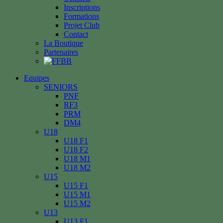
Inscriptions
Formations
Projet Club
Contact
La Boutique
Partenaires
Equipes
SENIORS
PNF
RF3
PRM
DM4
U18
U18 F1
U18 F2
U18 M1
U18 M2
U15
U15 F1
U15 M1
U15 M2
U13
U13 F1