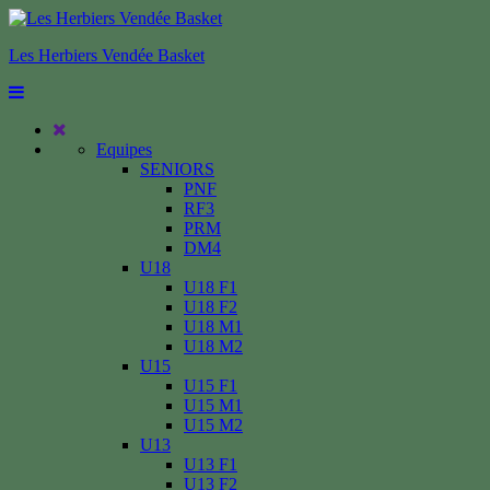
Les Herbiers Vendée Basket
Equipes
SENIORS
PNF
RF3
PRM
DM4
U18
U18 F1
U18 F2
U18 M1
U18 M2
U15
U15 F1
U15 M1
U15 M2
U13
U13 F1
U13 F2