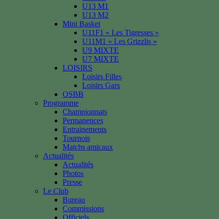
U13 M1
U13 M2
Mini Basket
U11F1 « Les Tigresses »
U11M1 « Les Grizzlis »
U9 MIXTE
U7 MIXTE
LOISIRS
Loisirs Filles
Loisirs Gars
OSBB
Programme
Championnats
Permanences
Entrainements
Tournois
Matchs amicaux
Actualités
Actualités
Photos
Presse
Le Club
Bureau
Commissions
Officiels