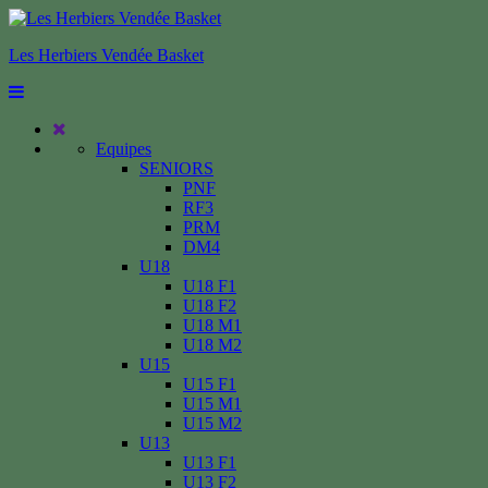
Les Herbiers Vendée Basket
Equipes
SENIORS
PNF
RF3
PRM
DM4
U18
U18 F1
U18 F2
U18 M1
U18 M2
U15
U15 F1
U15 M1
U15 M2
U13
U13 F1
U13 F2