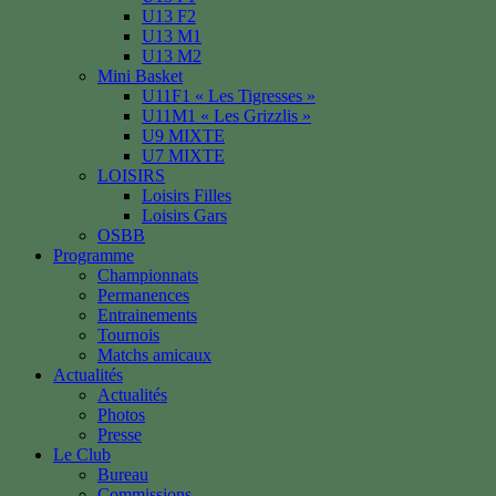
U13 F2
U13 M1
U13 M2
Mini Basket
U11F1 « Les Tigresses »
U11M1 « Les Grizzlis »
U9 MIXTE
U7 MIXTE
LOISIRS
Loisirs Filles
Loisirs Gars
OSBB
Programme
Championnats
Permanences
Entrainements
Tournois
Matchs amicaux
Actualités
Actualités
Photos
Presse
Le Club
Bureau
Commissions