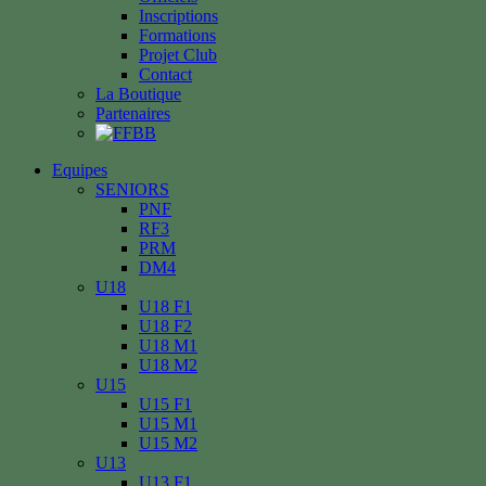
Inscriptions
Formations
Projet Club
Contact
La Boutique
Partenaires
Equipes
SENIORS
PNF
RF3
PRM
DM4
U18
U18 F1
U18 F2
U18 M1
U18 M2
U15
U15 F1
U15 M1
U15 M2
U13
U13 F1