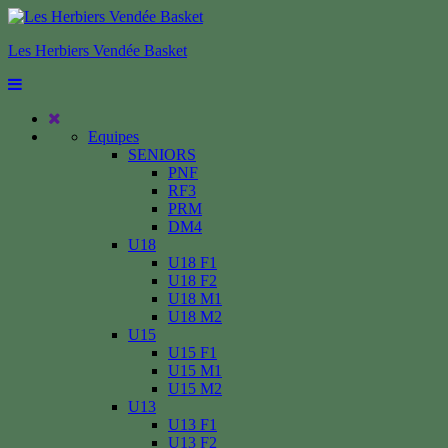
Les Herbiers Vendée Basket
Equipes
SENIORS
PNF
RF3
PRM
DM4
U18
U18 F1
U18 F2
U18 M1
U18 M2
U15
U15 F1
U15 M1
U15 M2
U13
U13 F1
U13 F2