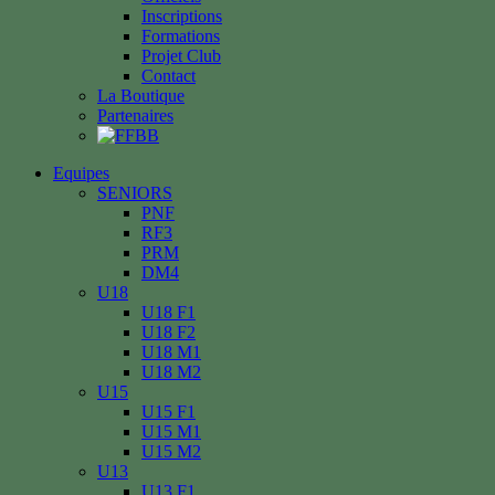
Inscriptions
Formations
Projet Club
Contact
La Boutique
Partenaires
Equipes
SENIORS
PNF
RF3
PRM
DM4
U18
U18 F1
U18 F2
U18 M1
U18 M2
U15
U15 F1
U15 M1
U15 M2
U13
U13 F1