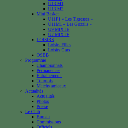
U13 M1
U13 M2
Mini Basket
U11F1 « Les Tigresses »
U11M1 « Les Grizzlis »
U9 MIXTE
U7 MIXTE
LOISIRS
Loisirs Filles
Loisirs Gars
OSBB
Programme
Championnats
Permanences
Entrainements
Tournois
Matchs amicaux
Actualités
Actualités
Photos
Presse
Le Club
Bureau
Commissions
Officiels