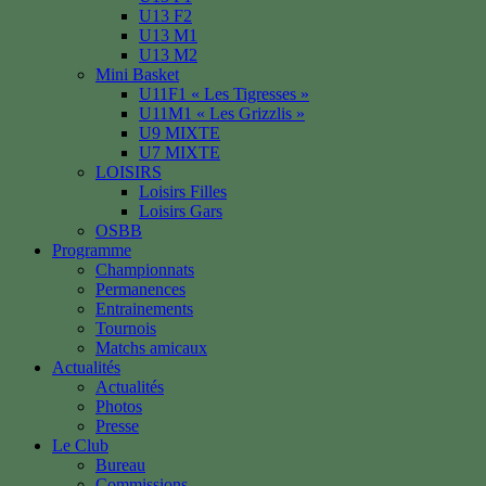
U13 F2
U13 M1
U13 M2
Mini Basket
U11F1 « Les Tigresses »
U11M1 « Les Grizzlis »
U9 MIXTE
U7 MIXTE
LOISIRS
Loisirs Filles
Loisirs Gars
OSBB
Programme
Championnats
Permanences
Entrainements
Tournois
Matchs amicaux
Actualités
Actualités
Photos
Presse
Le Club
Bureau
Commissions