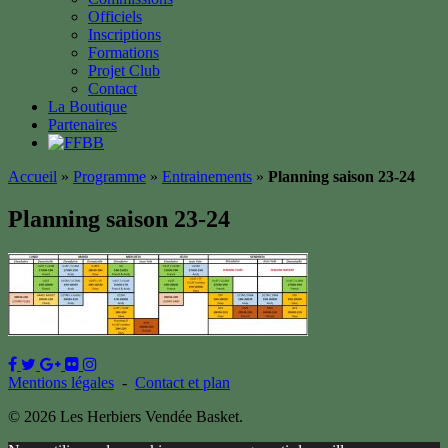
Officiels
Inscriptions
Formations
Projet Club
Contact
La Boutique
Partenaires
Accueil
»
Programme
»
Entrainements
»
Planning saison 23-24
Planning saison 23-24
Mentions légales
-
Contact et plan
© 2026 Les Herbiers Vendée Basket.