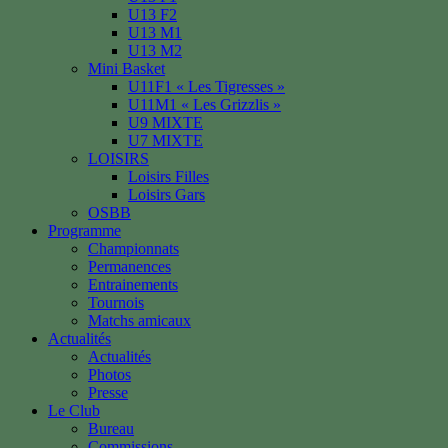
U13 F2
U13 M1
U13 M2
Mini Basket
U11F1 « Les Tigresses »
U11M1 « Les Grizzlis »
U9 MIXTE
U7 MIXTE
LOISIRS
Loisirs Filles
Loisirs Gars
OSBB
Programme
Championnats
Permanences
Entrainements
Tournois
Matchs amicaux
Actualités
Actualités
Photos
Presse
Le Club
Bureau
Commissions