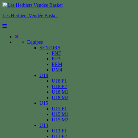
Les Herbiers Vendée Basket
Equipes
SENIORS
PNF
RF3
PRM
DM4
U18
U18 F1
U18 F2
U18 M1
U18 M2
U15
U15 F1
U15 M1
U15 M2
U13
U13 F1
U13 F2