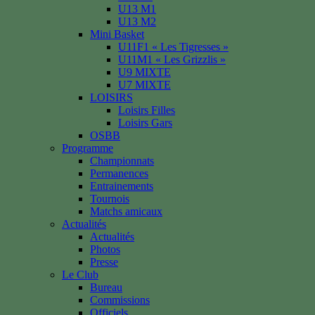
U13 M1
U13 M2
Mini Basket
U11F1 « Les Tigresses »
U11M1 « Les Grizzlis »
U9 MIXTE
U7 MIXTE
LOISIRS
Loisirs Filles
Loisirs Gars
OSBB
Programme
Championnats
Permanences
Entrainements
Tournois
Matchs amicaux
Actualités
Actualités
Photos
Presse
Le Club
Bureau
Commissions
Officiels