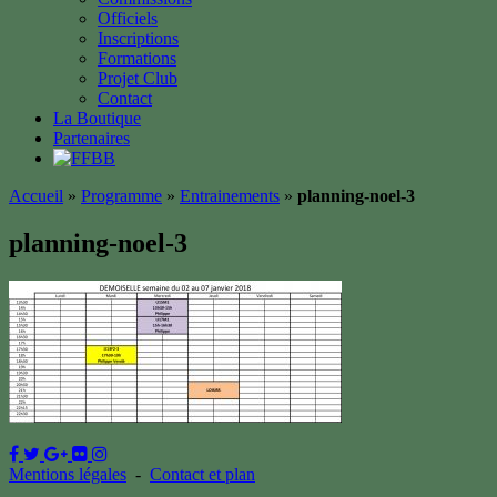
Officiels
Inscriptions
Formations
Projet Club
Contact
La Boutique
Partenaires
Accueil
»
Programme
»
Entrainements
»
planning-noel-3
planning-noel-3
Mentions légales
-
Contact et plan