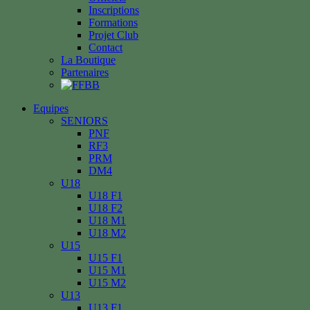
Inscriptions
Formations
Projet Club
Contact
La Boutique
Partenaires
Equipes
SENIORS
PNF
RF3
PRM
DM4
U18
U18 F1
U18 F2
U18 M1
U18 M2
U15
U15 F1
U15 M1
U15 M2
U13
U13 F1