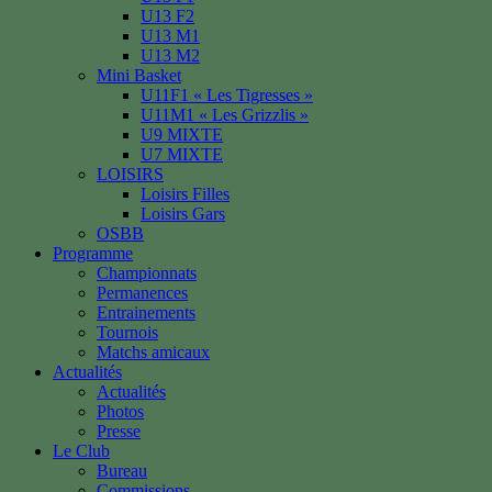
U13 F2
U13 M1
U13 M2
Mini Basket
U11F1 « Les Tigresses »
U11M1 « Les Grizzlis »
U9 MIXTE
U7 MIXTE
LOISIRS
Loisirs Filles
Loisirs Gars
OSBB
Programme
Championnats
Permanences
Entrainements
Tournois
Matchs amicaux
Actualités
Actualités
Photos
Presse
Le Club
Bureau
Commissions