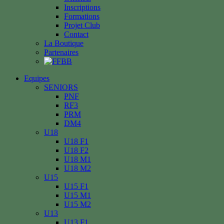
Inscriptions
Formations
Projet Club
Contact
La Boutique
Partenaires
Equipes
SENIORS
PNF
RF3
PRM
DM4
U18
U18 F1
U18 F2
U18 M1
U18 M2
U15
U15 F1
U15 M1
U15 M2
U13
U13 F1