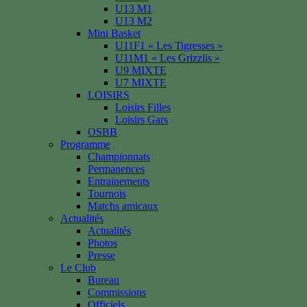
U13 M1
U13 M2
Mini Basket
U11F1 « Les Tigresses »
U11M1 « Les Grizzlis »
U9 MIXTE
U7 MIXTE
LOISIRS
Loisirs Filles
Loisirs Gars
OSBB
Programme
Championnats
Permanences
Entrainements
Tournois
Matchs amicaux
Actualités
Actualités
Photos
Presse
Le Club
Bureau
Commissions
Officiels