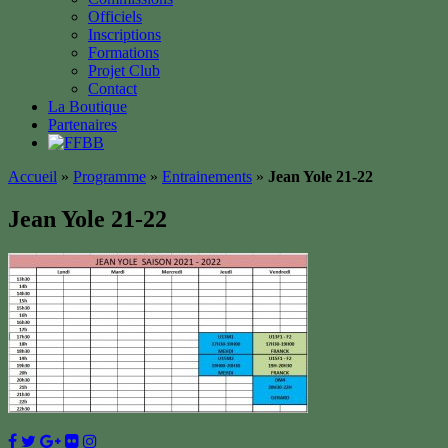
Officiels
Inscriptions
Formations
Projet Club
Contact
La Boutique
Partenaires
Accueil
»
Programme
»
Entrainements
»
Jean Yole 21-22
Jean Yole 21-22