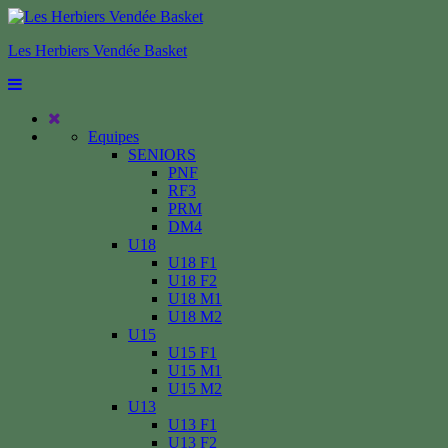
Les Herbiers Vendée Basket
Equipes
SENIORS
PNF
RF3
PRM
DM4
U18
U18 F1
U18 F2
U18 M1
U18 M2
U15
U15 F1
U15 M1
U15 M2
U13
U13 F1
U13 F2