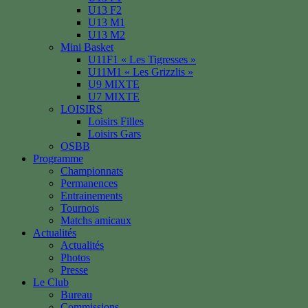
U13 F2
U13 M1
U13 M2
Mini Basket
U11F1 « Les Tigresses »
U11M1 « Les Grizzlis »
U9 MIXTE
U7 MIXTE
LOISIRS
Loisirs Filles
Loisirs Gars
OSBB
Programme
Championnats
Permanences
Entrainements
Tournois
Matchs amicaux
Actualités
Actualités
Photos
Presse
Le Club
Bureau
Commissions