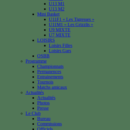
U13 M1
U13 M2
Mini Basket
U11F1 « Les Tigresses »
U11M1 « Les Grizzlis »
U9 MIXTE
U7 MIXTE
LOISIRS
Loisirs Filles
Loisirs Gars
OSBB
Programme
Championnats
Permanences
Entrainements
Tournois
Matchs amicaux
Actualités
Actualités
Photos
Presse
Le Club
Bureau
Commissions
Officiels