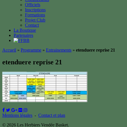
Officiels
Inscriptions
Formations
Projet Club
Contact
La Boutique
Partenaires
Accueil
»
Programme
»
Entrainements
»
etenduere reprise 21
etenduere reprise 21
Mentions légales
-
Contact et plan
© 2026 Les Herbiers Vendée Basket.