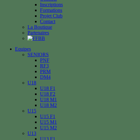
Inscriptions
Formations
Projet Club
Contact
La Boutique
Partenaires
Equipes
SENIORS
PNF
RF3
PRM
DM4
U18
U18 F1
U18 F2
U18 M1
U18 M2
U15
U15 F1
U15 M1
U15 M2
U13
U13 F1