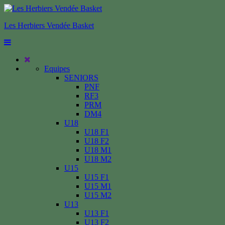
Les Herbiers Vendée Basket
Equipes
SENIORS
PNF
RF3
PRM
DM4
U18
U18 F1
U18 F2
U18 M1
U18 M2
U15
U15 F1
U15 M1
U15 M2
U13
U13 F1
U13 F2