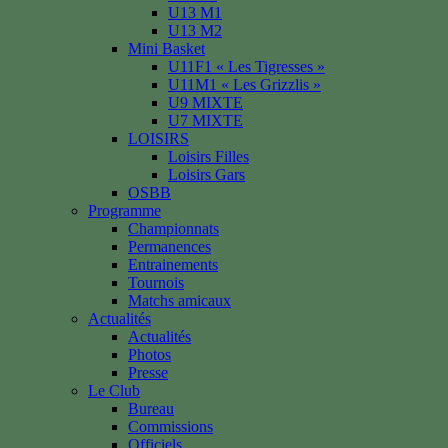
U13 M1
U13 M2
Mini Basket
U11F1 « Les Tigresses »
U11M1 « Les Grizzlis »
U9 MIXTE
U7 MIXTE
LOISIRS
Loisirs Filles
Loisirs Gars
OSBB
Programme
Championnats
Permanences
Entrainements
Tournois
Matchs amicaux
Actualités
Actualités
Photos
Presse
Le Club
Bureau
Commissions
Officiels