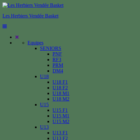
Les Herbiers Vendée Basket
Equipes
SENIORS
PNF
RF3
PRM
DM4
U18
U18 F1
U18 F2
U18 M1
U18 M2
U15
U15 F1
U15 M1
U15 M2
U13
U13 F1
U13 F2