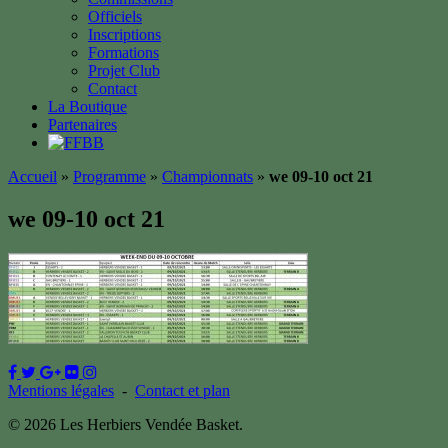
Officiels
Inscriptions
Formations
Projet Club
Contact
La Boutique
Partenaires
Accueil
»
Programme
»
Championnats
»
we 09-10 oct 21
we 09-10 oct 21
Mentions légales
-
Contact et plan
© 2026 Les Herbiers Vendée Basket.