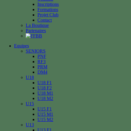
Inscriptions
Formations
Projet Club
Contact
La Boutique
Partenaires
Equipes
SENIORS
PNF
RF3
PRM
DM4
U18
U18 F1
U18 F2
U18 M1
U18 M2
U15
U15 F1
U15 M1
U15 M2
U13
U13 F1