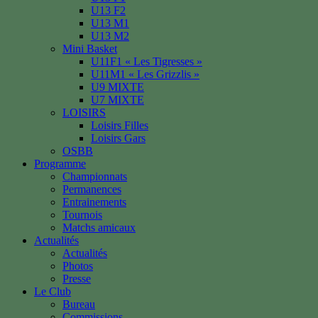
U13 F2
U13 M1
U13 M2
Mini Basket
U11F1 « Les Tigresses »
U11M1 « Les Grizzlis »
U9 MIXTE
U7 MIXTE
LOISIRS
Loisirs Filles
Loisirs Gars
OSBB
Programme
Championnats
Permanences
Entrainements
Tournois
Matchs amicaux
Actualités
Actualités
Photos
Presse
Le Club
Bureau
Commissions