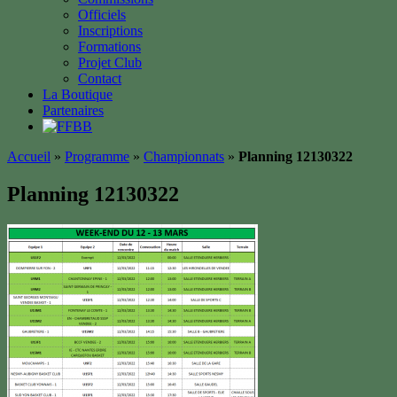
Officiels
Inscriptions
Formations
Projet Club
Contact
La Boutique
Partenaires
Accueil
»
Programme
»
Championnats
»
Planning 12130322
Planning 12130322