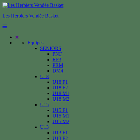
Les Herbiers Vendée Basket
Equipes
SENIORS
PNF
RF3
PRM
DM4
U18
U18 F1
U18 F2
U18 M1
U18 M2
U15
U15 F1
U15 M1
U15 M2
U13
U13 F1
U13 F2