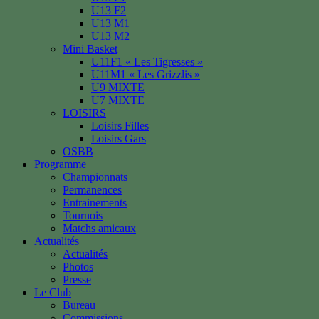
U13 F2
U13 M1
U13 M2
Mini Basket
U11F1 « Les Tigresses »
U11M1 « Les Grizzlis »
U9 MIXTE
U7 MIXTE
LOISIRS
Loisirs Filles
Loisirs Gars
OSBB
Programme
Championnats
Permanences
Entrainements
Tournois
Matchs amicaux
Actualités
Actualités
Photos
Presse
Le Club
Bureau
Commissions