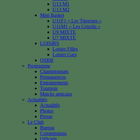
U13 M1
U13 M2
Mini Basket
U11F1 « Les Tigresses »
U11M1 « Les Grizzlis »
U9 MIXTE
U7 MIXTE
LOISIRS
Loisirs Filles
Loisirs Gars
OSBB
Programme
Championnats
Permanences
Entrainements
Tournois
Matchs amicaux
Actualités
Actualités
Photos
Presse
Le Club
Bureau
Commissions
Officiels