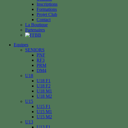
Inscriptions
Formations
Projet Club
Contact
La Boutique
Partenaires
Equipes
SENIORS
PNF
RF3
PRM
DM4
U18
U18 F1
U18 F2
U18 M1
U18 M2
U15
U15 F1
U15 M1
U15 M2
U13
U13 F1