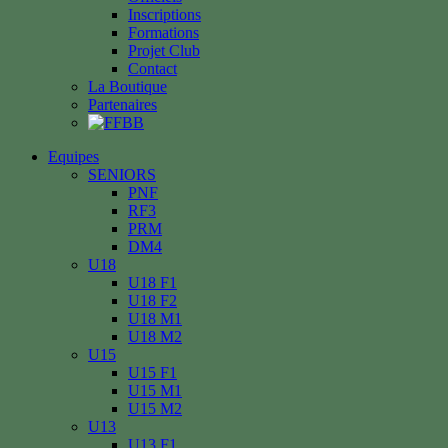
Inscriptions
Formations
Projet Club
Contact
La Boutique
Partenaires
Equipes
SENIORS
PNF
RF3
PRM
DM4
U18
U18 F1
U18 F2
U18 M1
U18 M2
U15
U15 F1
U15 M1
U15 M2
U13
U13 F1