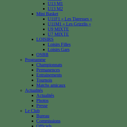
U13 M1
U13 M2
Mini Basket
U11F1 « Les Tigresses »
U11M1 « Les Grizzlis »
U9 MIXTE
U7 MIXTE
LOISIRS
Loisirs Filles
Loisirs Gars
OSBB
Programme
Championnats
Permanences
Entrainements
Tournois
Matchs amicaux
Actualités
Actualités
Photos
Presse
Le Club
Bureau
Commissions
Officiels