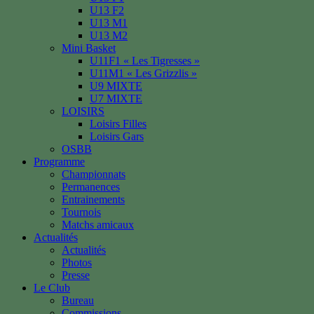
U13 F2
U13 M1
U13 M2
Mini Basket
U11F1 « Les Tigresses »
U11M1 « Les Grizzlis »
U9 MIXTE
U7 MIXTE
LOISIRS
Loisirs Filles
Loisirs Gars
OSBB
Programme
Championnats
Permanences
Entrainements
Tournois
Matchs amicaux
Actualités
Actualités
Photos
Presse
Le Club
Bureau
Commissions