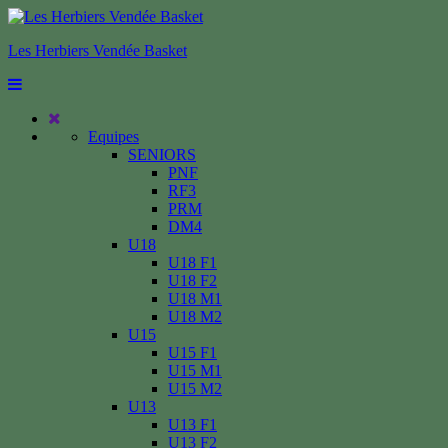
Les Herbiers Vendée Basket
Equipes
SENIORS
PNF
RF3
PRM
DM4
U18
U18 F1
U18 F2
U18 M1
U18 M2
U15
U15 F1
U15 M1
U15 M2
U13
U13 F1
U13 F2