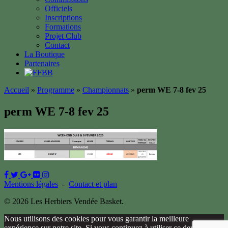
Officiels
Inscriptions
Formations
Projet Club
Contact
La Boutique
Partenaires
Accueil
»
Programme
»
Championnats
»
perm WE 7-8 fev 25
perm WE 7-8 fev 25
Mentions légales
-
Contact et plan
© 2026 Les Herbiers Vendée Basket.
Nous utilisons des cookies pour vous garantir la meilleure
expérience sur notre site. Si vous continuez à utiliser ce dernier, nous