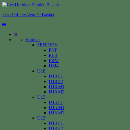
Les Herbiers Vendée Basket
Equipes
SENIORS
PNF
RF3
PRM
DM4
U18
U18 F1
U18 F2
U18 M1
U18 M2
U15
U15 F1
U15 M1
U15 M2
U13
U13 F1
U13 F2