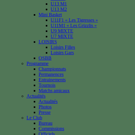
U13 M1
U13 M2
Mini Basket
U11F1 « Les Tigresses »
U11M1 « Les Grizzlis »
U9 MIXTE
U7 MIXTE
LOISIRS
Loisirs Filles
Loisirs Gars
OSBB
Programme
Championnats
Permanences
Entrainements
Tournois
Matchs amicaux
Actualités
Actualités
Photos
Presse
Le Club
Bureau
Commissions
Officiels