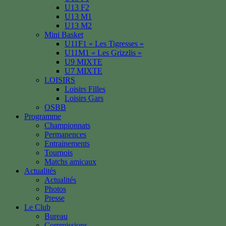
U13 F2
U13 M1
U13 M2
Mini Basket
U11F1 « Les Tigresses »
U11M1 « Les Grizzlis »
U9 MIXTE
U7 MIXTE
LOISIRS
Loisirs Filles
Loisirs Gars
OSBB
Programme
Championnats
Permanences
Entrainements
Tournois
Matchs amicaux
Actualités
Actualités
Photos
Presse
Le Club
Bureau
Commissions