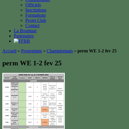
Officiels
Inscriptions
Formations
Projet Club
Contact
La Boutique
Partenaires
Accueil
»
Programme
»
Championnats
»
perm WE 1-2 fev 25
perm WE 1-2 fev 25