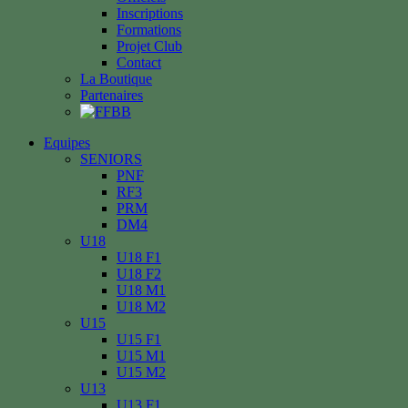
Inscriptions
Formations
Projet Club
Contact
La Boutique
Partenaires
Equipes
SENIORS
PNF
RF3
PRM
DM4
U18
U18 F1
U18 F2
U18 M1
U18 M2
U15
U15 F1
U15 M1
U15 M2
U13
U13 F1