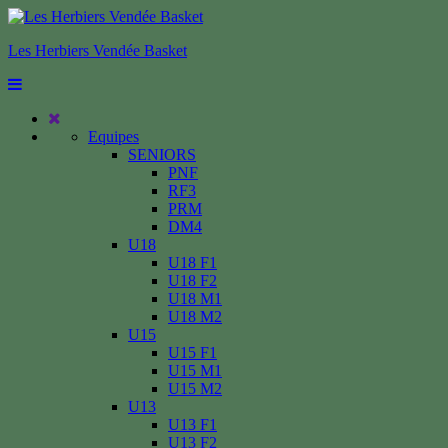
Les Herbiers Vendée Basket
Equipes
SENIORS
PNF
RF3
PRM
DM4
U18
U18 F1
U18 F2
U18 M1
U18 M2
U15
U15 F1
U15 M1
U15 M2
U13
U13 F1
U13 F2