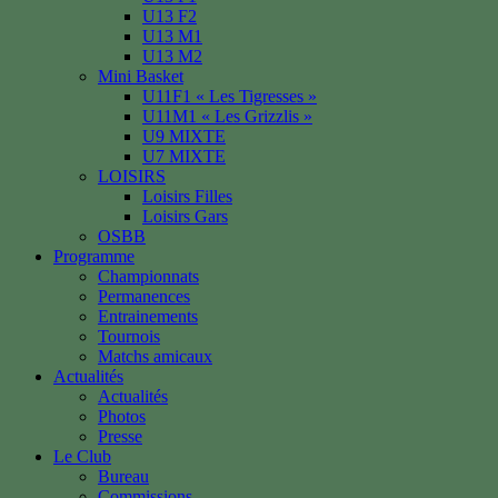
U13 F2
U13 M1
U13 M2
Mini Basket
U11F1 « Les Tigresses »
U11M1 « Les Grizzlis »
U9 MIXTE
U7 MIXTE
LOISIRS
Loisirs Filles
Loisirs Gars
OSBB
Programme
Championnats
Permanences
Entrainements
Tournois
Matchs amicaux
Actualités
Actualités
Photos
Presse
Le Club
Bureau
Commissions