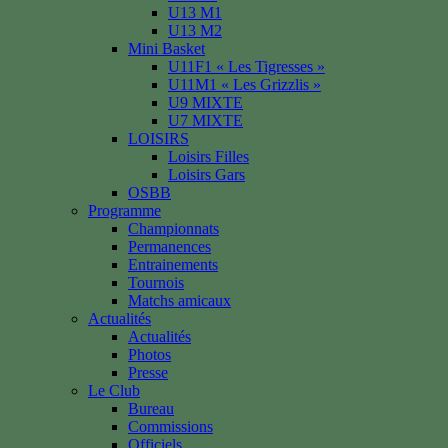
U13 M1
U13 M2
Mini Basket
U11F1 « Les Tigresses »
U11M1 « Les Grizzlis »
U9 MIXTE
U7 MIXTE
LOISIRS
Loisirs Filles
Loisirs Gars
OSBB
Programme
Championnats
Permanences
Entrainements
Tournois
Matchs amicaux
Actualités
Actualités
Photos
Presse
Le Club
Bureau
Commissions
Officiels