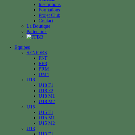
Inscriptions
Formations
Projet Club
Contact
La Boutique
Partenaires
Equipes
SENIORS
PNF
RF3
PRM
DM4
U18
U18 F1
U18 F2
U18 M1
U18 M2
U15
U15 F1
U15 M1
U15 M2
U13
U13 F1