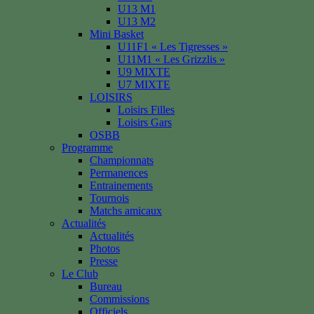
U13 M1
U13 M2
Mini Basket
U11F1 « Les Tigresses »
U11M1 « Les Grizzlis »
U9 MIXTE
U7 MIXTE
LOISIRS
Loisirs Filles
Loisirs Gars
OSBB
Programme
Championnats
Permanences
Entrainements
Tournois
Matchs amicaux
Actualités
Actualités
Photos
Presse
Le Club
Bureau
Commissions
Officiels