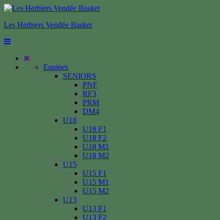
Les Herbiers Vendée Basket
Equipes
SENIORS
PNF
RF3
PRM
DM4
U18
U18 F1
U18 F2
U18 M1
U18 M2
U15
U15 F1
U15 M1
U15 M2
U13
U13 F1
U13 F2