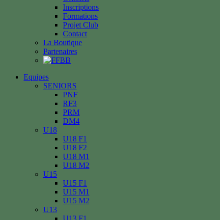
Inscriptions
Formations
Projet Club
Contact
La Boutique
Partenaires
Equipes
SENIORS
PNF
RF3
PRM
DM4
U18
U18 F1
U18 F2
U18 M1
U18 M2
U15
U15 F1
U15 M1
U15 M2
U13
U13 F1