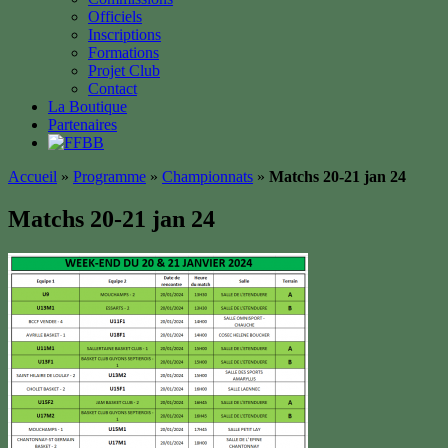
Officiels
Inscriptions
Formations
Projet Club
Contact
La Boutique
Partenaires
Accueil
»
Programme
»
Championnats
»
Matchs 20-21 jan 24
Matchs 20-21 jan 24