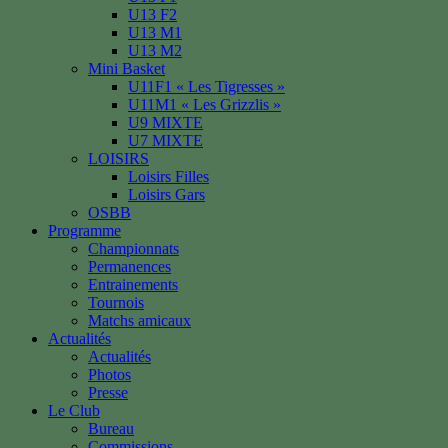
U13 F2
U13 M1
U13 M2
Mini Basket
U11F1 « Les Tigresses »
U11M1 « Les Grizzlis »
U9 MIXTE
U7 MIXTE
LOISIRS
Loisirs Filles
Loisirs Gars
OSBB
Programme
Championnats
Permanences
Entrainements
Tournois
Matchs amicaux
Actualités
Actualités
Photos
Presse
Le Club
Bureau
Commissions