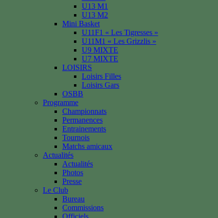
U13 M1
U13 M2
Mini Basket
U11F1 « Les Tigresses »
U11M1 « Les Grizzlis »
U9 MIXTE
U7 MIXTE
LOISIRS
Loisirs Filles
Loisirs Gars
OSBB
Programme
Championnats
Permanences
Entrainements
Tournois
Matchs amicaux
Actualités
Actualités
Photos
Presse
Le Club
Bureau
Commissions
Officiels