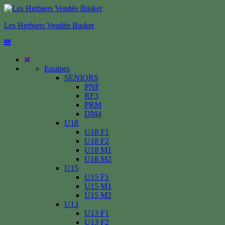
Les Herbiers Vendée Basket
Equipes
SENIORS
PNF
RF3
PRM
DM4
U18
U18 F1
U18 F2
U18 M1
U18 M2
U15
U15 F1
U15 M1
U15 M2
U13
U13 F1
U13 F2