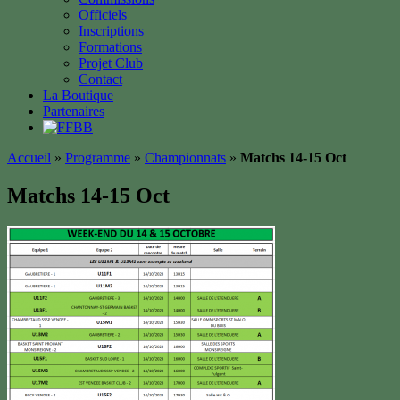
Officiels
Inscriptions
Formations
Projet Club
Contact
La Boutique
Partenaires
Accueil
»
Programme
»
Championnats
»
Matchs 14-15 Oct
Matchs 14-15 Oct