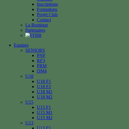
Inscriptions
Formations
Projet Club
Contact
La Boutique
Partenaires
Equipes
SENIORS
PNF
RF3
PRM
DM4
U18
U18 F1
U18 F2
U18 M1
U18 M2
U15
U15 F1
U15 M1
U15 M2
U13
U13 F1