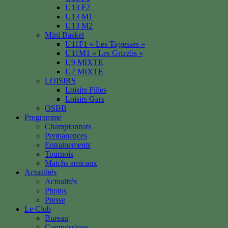
U13 F2
U13 M1
U13 M2
Mini Basket
U11F1 « Les Tigresses »
U11M1 « Les Grizzlis »
U9 MIXTE
U7 MIXTE
LOISIRS
Loisirs Filles
Loisirs Gars
OSBB
Programme
Championnats
Permanences
Entrainements
Tournois
Matchs amicaux
Actualités
Actualités
Photos
Presse
Le Club
Bureau
Commissions