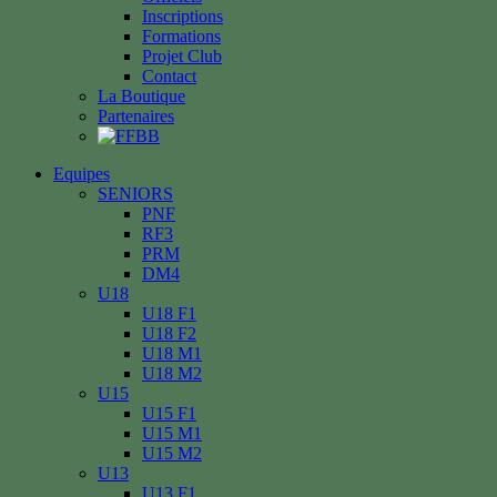
Inscriptions
Formations
Projet Club
Contact
La Boutique
Partenaires
Equipes
SENIORS
PNF
RF3
PRM
DM4
U18
U18 F1
U18 F2
U18 M1
U18 M2
U15
U15 F1
U15 M1
U15 M2
U13
U13 F1