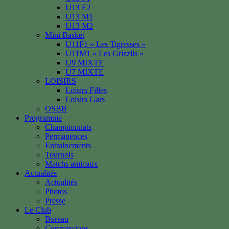
U13 F2
U13 M1
U13 M2
Mini Basket
U11F1 « Les Tigresses »
U11M1 « Les Grizzlis »
U9 MIXTE
U7 MIXTE
LOISIRS
Loisirs Filles
Loisirs Gars
OSBB
Programme
Championnats
Permanences
Entrainements
Tournois
Matchs amicaux
Actualités
Actualités
Photos
Presse
Le Club
Bureau
Commissions