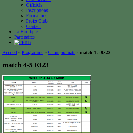
Officiels
Inscriptions
Formations
Projet Club
Contact
La Boutique
Partenaires
Accueil
»
Programme
»
Championnats
»
match 4-5 0323
match 4-5 0323