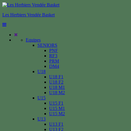
Les Herbiers Vendée Basket
Equipes
SENIORS
PNF
RF3
PRM
DM4
U18
U18 F1
U18 F2
U18 M1
U18 M2
U15
U15 F1
U15 M1
U15 M2
U13
U13 F1
U13 F2