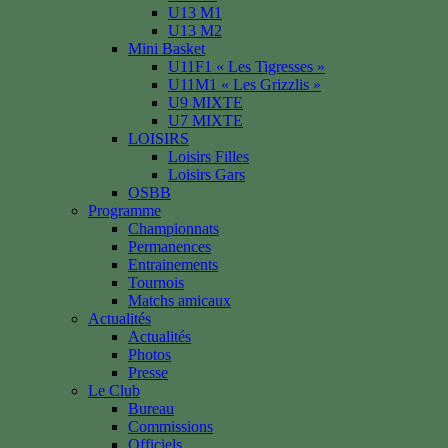
U13 M1
U13 M2
Mini Basket
U11F1 « Les Tigresses »
U11M1 « Les Grizzlis »
U9 MIXTE
U7 MIXTE
LOISIRS
Loisirs Filles
Loisirs Gars
OSBB
Programme
Championnats
Permanences
Entrainements
Tournois
Matchs amicaux
Actualités
Actualités
Photos
Presse
Le Club
Bureau
Commissions
Officiels