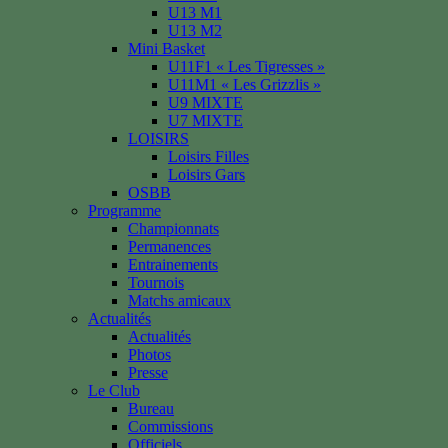
U13 M1
U13 M2
Mini Basket
U11F1 « Les Tigresses »
U11M1 « Les Grizzlis »
U9 MIXTE
U7 MIXTE
LOISIRS
Loisirs Filles
Loisirs Gars
OSBB
Programme
Championnats
Permanences
Entrainements
Tournois
Matchs amicaux
Actualités
Actualités
Photos
Presse
Le Club
Bureau
Commissions
Officiels