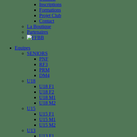
Inscriptions
Formations
Projet Club
Contact
La Boutique
Partenaires
Equipes
SENIORS
PNF
RF3
PRM
DM4
U18
U18 F1
U18 F2
U18 M1
U18 M2
U15
U15 F1
U15 M1
U15 M2
U13
U13 F1