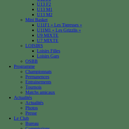
U13 F2
U13 M1
U13 M2
Mini Basket
U11F1 « Les Tigresses »
U11M1 « Les Grizzlis »
U9 MIXTE
U7 MIXTE
LOISIRS
Loisirs Filles
Loisirs Gars
OSBB
Programme
Championnats
Permanences
Entrainements
Tournois
Matchs amicaux
Actualités
Actualités
Photos
Presse
Le Club
Bureau
Commissions