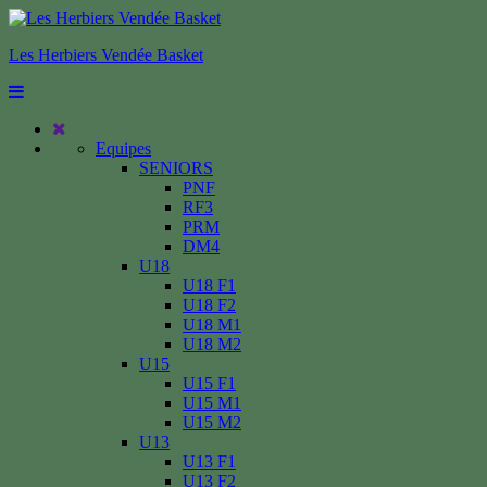
Les Herbiers Vendée Basket
Equipes
SENIORS
PNF
RF3
PRM
DM4
U18
U18 F1
U18 F2
U18 M1
U18 M2
U15
U15 F1
U15 M1
U15 M2
U13
U13 F1
U13 F2