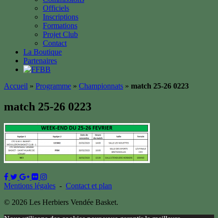
Officiels
Inscriptions
Formations
Projet Club
Contact
La Boutique
Partenaires
Accueil
»
Programme
»
Championnats
»
match 25-26 0223
match 25-26 0223
Mentions légales
-
Contact et plan
© 2026 Les Herbiers Vendée Basket.