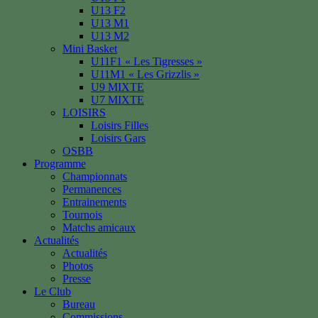
U13 F2
U13 M1
U13 M2
Mini Basket
U11F1 « Les Tigresses »
U11M1 « Les Grizzlis »
U9 MIXTE
U7 MIXTE
LOISIRS
Loisirs Filles
Loisirs Gars
OSBB
Programme
Championnats
Permanences
Entrainements
Tournois
Matchs amicaux
Actualités
Actualités
Photos
Presse
Le Club
Bureau
Commissions