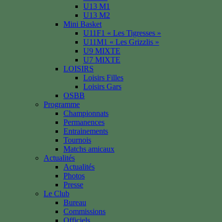
U13 M1
U13 M2
Mini Basket
U11F1 « Les Tigresses »
U11M1 « Les Grizzlis »
U9 MIXTE
U7 MIXTE
LOISIRS
Loisirs Filles
Loisirs Gars
OSBB
Programme
Championnats
Permanences
Entrainements
Tournois
Matchs amicaux
Actualités
Actualités
Photos
Presse
Le Club
Bureau
Commissions
Officiels