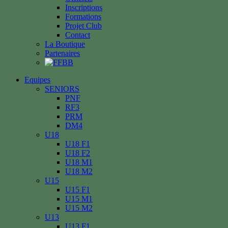
Inscriptions
Formations
Projet Club
Contact
La Boutique
Partenaires
Equipes
SENIORS
PNF
RF3
PRM
DM4
U18
U18 F1
U18 F2
U18 M1
U18 M2
U15
U15 F1
U15 M1
U15 M2
U13
U13 F1