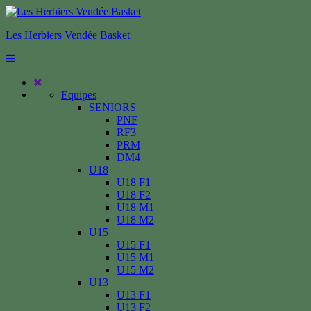
Les Herbiers Vendée Basket
Equipes
SENIORS
PNF
RF3
PRM
DM4
U18
U18 F1
U18 F2
U18 M1
U18 M2
U15
U15 F1
U15 M1
U15 M2
U13
U13 F1
U13 F2