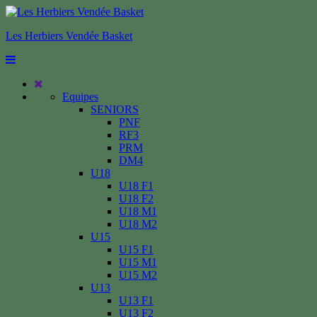
Les Herbiers Vendée Basket
Equipes
SENIORS
PNF
RF3
PRM
DM4
U18
U18 F1
U18 F2
U18 M1
U18 M2
U15
U15 F1
U15 M1
U15 M2
U13
U13 F1
U13 F2