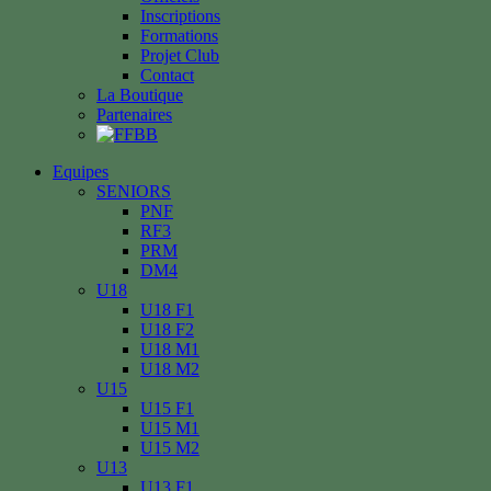
Inscriptions
Formations
Projet Club
Contact
La Boutique
Partenaires
Equipes
SENIORS
PNF
RF3
PRM
DM4
U18
U18 F1
U18 F2
U18 M1
U18 M2
U15
U15 F1
U15 M1
U15 M2
U13
U13 F1