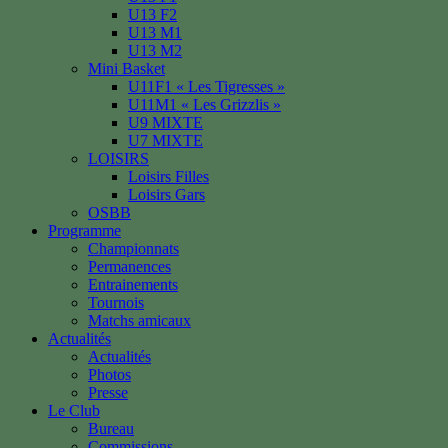
U13 F2
U13 M1
U13 M2
Mini Basket
U11F1 « Les Tigresses »
U11M1 « Les Grizzlis »
U9 MIXTE
U7 MIXTE
LOISIRS
Loisirs Filles
Loisirs Gars
OSBB
Programme
Championnats
Permanences
Entrainements
Tournois
Matchs amicaux
Actualités
Actualités
Photos
Presse
Le Club
Bureau
Commissions