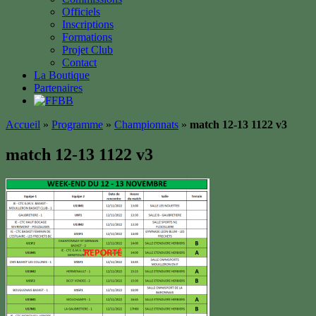
Officiels
Inscriptions
Formations
Projet Club
Contact
La Boutique
Partenaires
Accueil
»
Programme
»
Championnats
»
match 12-13 1122 v3
match 12-13 1122 v3