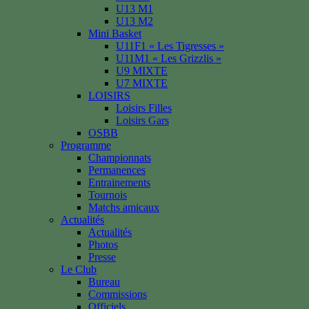
U13 M1
U13 M2
Mini Basket
U11F1 « Les Tigresses »
U11M1 « Les Grizzlis »
U9 MIXTE
U7 MIXTE
LOISIRS
Loisirs Filles
Loisirs Gars
OSBB
Programme
Championnats
Permanences
Entrainements
Tournois
Matchs amicaux
Actualités
Actualités
Photos
Presse
Le Club
Bureau
Commissions
Officiels