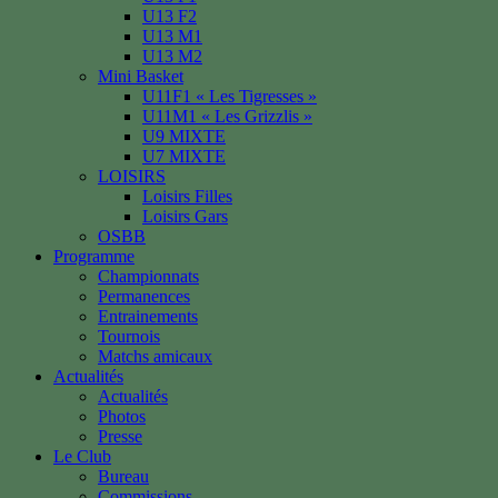
U13 F2
U13 M1
U13 M2
Mini Basket
U11F1 « Les Tigresses »
U11M1 « Les Grizzlis »
U9 MIXTE
U7 MIXTE
LOISIRS
Loisirs Filles
Loisirs Gars
OSBB
Programme
Championnats
Permanences
Entrainements
Tournois
Matchs amicaux
Actualités
Actualités
Photos
Presse
Le Club
Bureau
Commissions