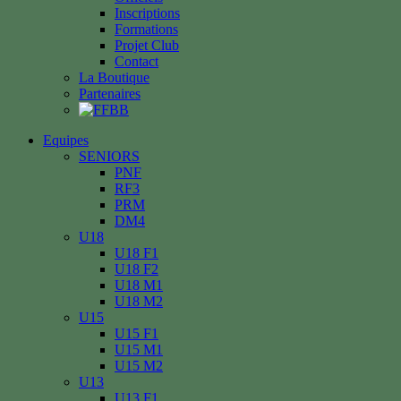
Inscriptions
Formations
Projet Club
Contact
La Boutique
Partenaires
Equipes
SENIORS
PNF
RF3
PRM
DM4
U18
U18 F1
U18 F2
U18 M1
U18 M2
U15
U15 F1
U15 M1
U15 M2
U13
U13 F1