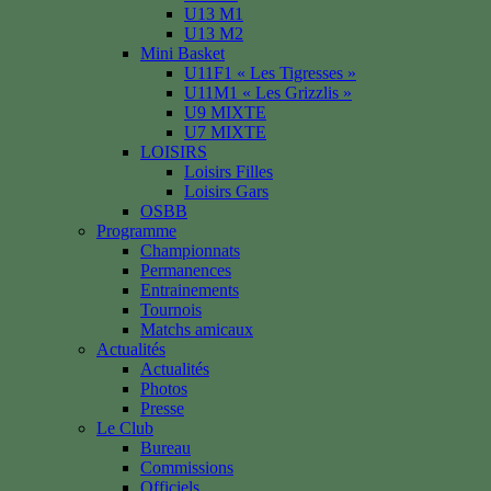
U13 M1
U13 M2
Mini Basket
U11F1 « Les Tigresses »
U11M1 « Les Grizzlis »
U9 MIXTE
U7 MIXTE
LOISIRS
Loisirs Filles
Loisirs Gars
OSBB
Programme
Championnats
Permanences
Entrainements
Tournois
Matchs amicaux
Actualités
Actualités
Photos
Presse
Le Club
Bureau
Commissions
Officiels