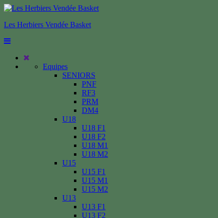
Les Herbiers Vendée Basket
Equipes
SENIORS
PNF
RF3
PRM
DM4
U18
U18 F1
U18 F2
U18 M1
U18 M2
U15
U15 F1
U15 M1
U15 M2
U13
U13 F1
U13 F2