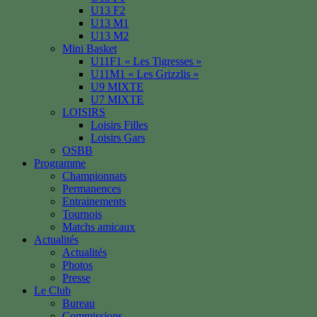
U13 F2
U13 M1
U13 M2
Mini Basket
U11F1 « Les Tigresses »
U11M1 « Les Grizzlis »
U9 MIXTE
U7 MIXTE
LOISIRS
Loisirs Filles
Loisirs Gars
OSBB
Programme
Championnats
Permanences
Entrainements
Tournois
Matchs amicaux
Actualités
Actualités
Photos
Presse
Le Club
Bureau
Commissions