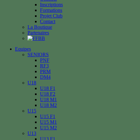
Inscriptions
Formations
Projet Club
Contact
La Boutique
Partenaires
Equipes
SENIORS
PNF
RF3
PRM
DM4
U18
U18 F1
U18 F2
U18 M1
U18 M2
U15
U15 F1
U15 M1
U15 M2
U13
U13 F1