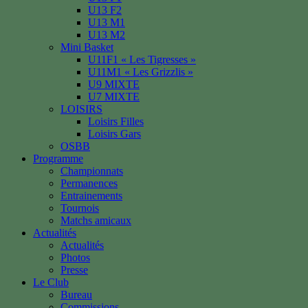
U13 F2
U13 M1
U13 M2
Mini Basket
U11F1 « Les Tigresses »
U11M1 « Les Grizzlis »
U9 MIXTE
U7 MIXTE
LOISIRS
Loisirs Filles
Loisirs Gars
OSBB
Programme
Championnats
Permanences
Entrainements
Tournois
Matchs amicaux
Actualités
Actualités
Photos
Presse
Le Club
Bureau
Commissions