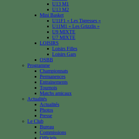
U13 M1
U13 M2
Mini Basket
U11F1 « Les Tigresses »
U11M1 « Les Grizzlis »
U9 MIXTE
U7 MIXTE
LOISIRS
Loisirs Filles
Loisirs Gars
OSBB
Programme
Championnats
Permanences
Entrainements
Tournois
Matchs amicaux
Actualités
Actualités
Photos
Presse
Le Club
Bureau
Commissions
Officiels