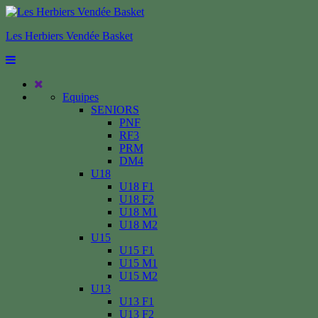
Les Herbiers Vendée Basket
Equipes
SENIORS
PNF
RF3
PRM
DM4
U18
U18 F1
U18 F2
U18 M1
U18 M2
U15
U15 F1
U15 M1
U15 M2
U13
U13 F1
U13 F2