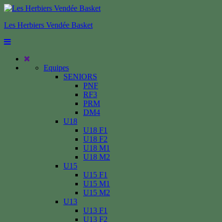
Les Herbiers Vendée Basket
Equipes
SENIORS
PNF
RF3
PRM
DM4
U18
U18 F1
U18 F2
U18 M1
U18 M2
U15
U15 F1
U15 M1
U15 M2
U13
U13 F1
U13 F2