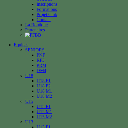
Inscriptions
Formations
Projet Club
Contact
La Boutique
Partenaires
Equipes
SENIORS
PNF
RF3
PRM
DM4
U18
U18 F1
U18 F2
U18 M1
U18 M2
U15
U15 F1
U15 M1
U15 M2
U13
U13 F1