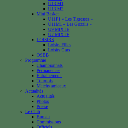
U13 M1
U13 M2
Mini Basket
U11F1 « Les Tigresses »
U11M1 « Les Grizzlis »
U9 MIXTE
U7 MIXTE
LOISIRS
Loisirs Filles
Loisirs Gars
OSBB
Programme
Championnats
Permanences
Entrainements
Tournois
Matchs amicaux
Actualités
Actualités
Photos
Presse
Le Club
Bureau
Commissions
Officiels