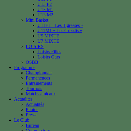
U13 F2
U13 M1
U13 M2
Mini Basket
U11F1 « Les Tigresses »
U11M1 « Les Grizzlis »
U9 MIXTE
U7 MIXTE
LOISIRS
Loisirs Filles
Loisirs Gars
OSBB
Programme
Championnats
Permanences
Entrainements
Tournois
Matchs amicaux
Actualités
Actualités
Photos
Presse
Le Club
Bureau
Commissions