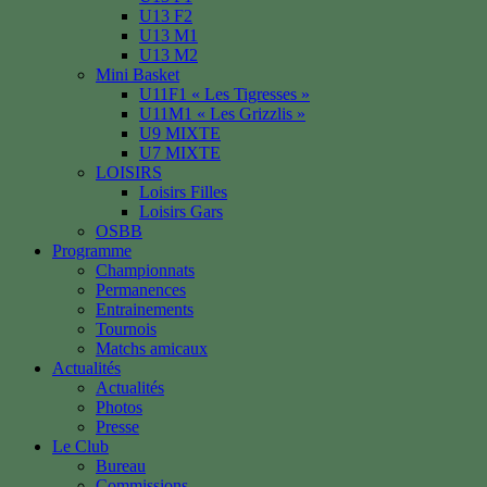
U13 F2
U13 M1
U13 M2
Mini Basket
U11F1 « Les Tigresses »
U11M1 « Les Grizzlis »
U9 MIXTE
U7 MIXTE
LOISIRS
Loisirs Filles
Loisirs Gars
OSBB
Programme
Championnats
Permanences
Entrainements
Tournois
Matchs amicaux
Actualités
Actualités
Photos
Presse
Le Club
Bureau
Commissions