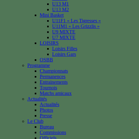
U13 M1
U13 M2
Mini Basket
U11F1 « Les Tigresses »
U11M1 « Les Grizzlis »
U9 MIXTE
U7 MIXTE
LOISIRS
Loisirs Filles
Loisirs Gars
OSBB
Programme
Championnats
Permanences
Entrainements
Tournois
Matchs amicaux
Actualités
Actualités
Photos
Presse
Le Club
Bureau
Commissions
Officiels