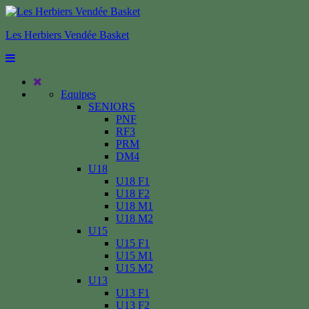
Les Herbiers Vendée Basket
Equipes
SENIORS
PNF
RF3
PRM
DM4
U18
U18 F1
U18 F2
U18 M1
U18 M2
U15
U15 F1
U15 M1
U15 M2
U13
U13 F1
U13 F2