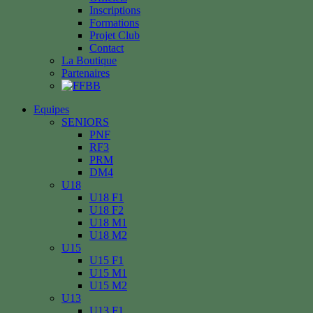
Inscriptions
Formations
Projet Club
Contact
La Boutique
Partenaires
Equipes
SENIORS
PNF
RF3
PRM
DM4
U18
U18 F1
U18 F2
U18 M1
U18 M2
U15
U15 F1
U15 M1
U15 M2
U13
U13 F1