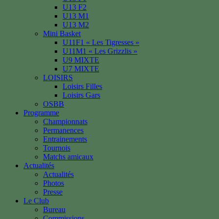
U13 F2
U13 M1
U13 M2
Mini Basket
U11F1 « Les Tigresses »
U11M1 « Les Grizzlis »
U9 MIXTE
U7 MIXTE
LOISIRS
Loisirs Filles
Loisirs Gars
OSBB
Programme
Championnats
Permanences
Entrainements
Tournois
Matchs amicaux
Actualités
Actualités
Photos
Presse
Le Club
Bureau
Commissions