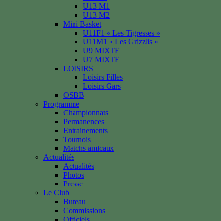
U13 M1
U13 M2
Mini Basket
U11F1 « Les Tigresses »
U11M1 « Les Grizzlis »
U9 MIXTE
U7 MIXTE
LOISIRS
Loisirs Filles
Loisirs Gars
OSBB
Programme
Championnats
Permanences
Entrainements
Tournois
Matchs amicaux
Actualités
Actualités
Photos
Presse
Le Club
Bureau
Commissions
Officiels