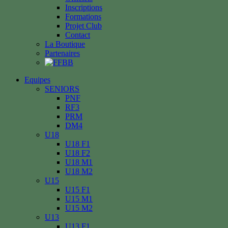
Inscriptions
Formations
Projet Club
Contact
La Boutique
Partenaires
Equipes
SENIORS
PNF
RF3
PRM
DM4
U18
U18 F1
U18 F2
U18 M1
U18 M2
U15
U15 F1
U15 M1
U15 M2
U13
U13 F1