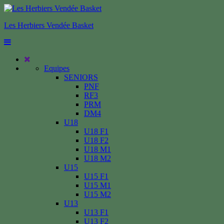
Les Herbiers Vendée Basket
Equipes
SENIORS
PNF
RF3
PRM
DM4
U18
U18 F1
U18 F2
U18 M1
U18 M2
U15
U15 F1
U15 M1
U15 M2
U13
U13 F1
U13 F2