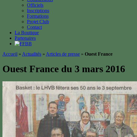
Officiels
Inscriptions
Formations
Projet Club
Contact
La Boutique
Partenaires
Accueil
»
Actualités
»
Articles de presse
»
Ouest France
Ouest France du 3 mars 2016