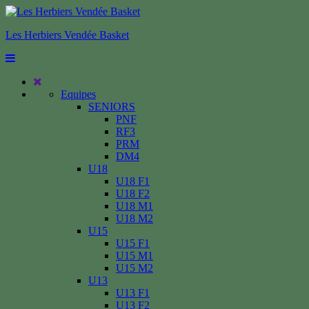
Les Herbiers Vendée Basket
Equipes
SENIORS
PNF
RF3
PRM
DM4
U18
U18 F1
U18 F2
U18 M1
U18 M2
U15
U15 F1
U15 M1
U15 M2
U13
U13 F1
U13 F2