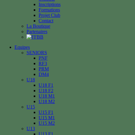
Inscriptions
Formations
Projet Club
Contact
La Boutique
Partenaires
Equipes
SENIORS
PNF
RF3
PRM
DM4
U18
U18 F1
U18 F2
U18 M1
U18 M2
U15
U15 F1
U15 M1
U15 M2
U13
U13 F1