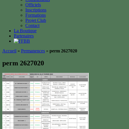
Officiels
Inscriptions
Formations
Projet Club
Contact
La Boutique
Partenaires
Accueil
»
Permanences
»
perm 2627020
perm 2627020