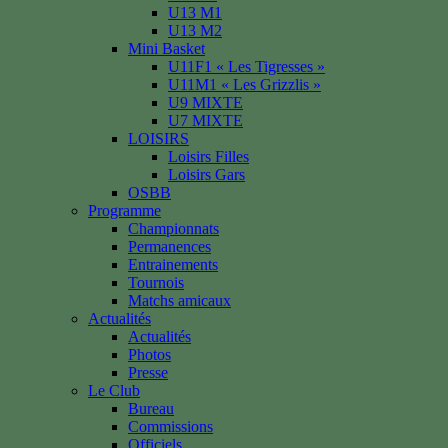
U13 M1
U13 M2
Mini Basket
U11F1 « Les Tigresses »
U11M1 « Les Grizzlis »
U9 MIXTE
U7 MIXTE
LOISIRS
Loisirs Filles
Loisirs Gars
OSBB
Programme
Championnats
Permanences
Entrainements
Tournois
Matchs amicaux
Actualités
Actualités
Photos
Presse
Le Club
Bureau
Commissions
Officiels