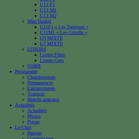
U13 F2
U13 M1
U13 M2
Mini Basket
U11F1 « Les Tigresses »
U11M1 « Les Grizzlis »
U9 MIXTE
U7 MIXTE
LOISIRS
Loisirs Filles
Loisirs Gars
OSBB
Programme
Championnats
Permanences
Entrainements
Tournois
Matchs amicaux
Actualités
Actualités
Photos
Presse
Le Club
Bureau
Commissions