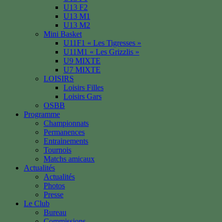
U13 F2
U13 M1
U13 M2
Mini Basket
U11F1 « Les Tigresses »
U11M1 « Les Grizzlis »
U9 MIXTE
U7 MIXTE
LOISIRS
Loisirs Filles
Loisirs Gars
OSBB
Programme
Championnats
Permanences
Entrainements
Tournois
Matchs amicaux
Actualités
Actualités
Photos
Presse
Le Club
Bureau
Commissions