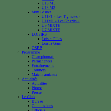
U13 M1
U13 M2
Mini Basket
U11F1 « Les Tigresses »
U11M1 « Les Grizzlis »
U9 MIXTE
U7 MIXTE
LOISIRS
Loisirs Filles
Loisirs Gars
OSBB
Programme
Championnats
Permanences
Entrainements
Tournois
Matchs amicaux
Actualités
Actualités
Photos
Presse
Le Club
Bureau
Commissions
Officiels