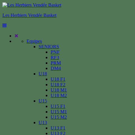
Les Herbiers Vendée Basket
Equipes
SENIORS
PNF
RF3
PRM
DM4
U18
U18 F1
U18 F2
U18 M1
U18 M2
U15
U15 F1
U15 M1
U15 M2
U13
U13 F1
U13 F2