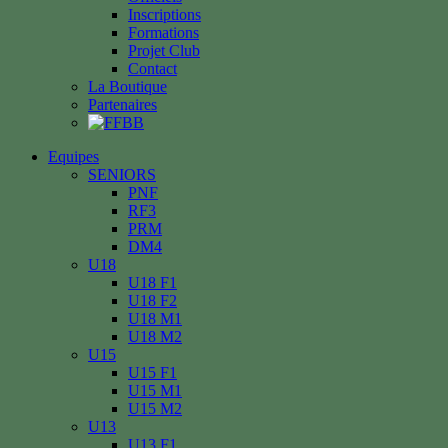
Inscriptions
Formations
Projet Club
Contact
La Boutique
Partenaires
Equipes
SENIORS
PNF
RF3
PRM
DM4
U18
U18 F1
U18 F2
U18 M1
U18 M2
U15
U15 F1
U15 M1
U15 M2
U13
U13 F1