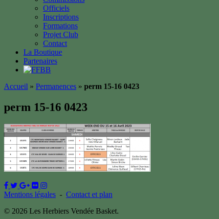
Officiels
Inscriptions
Formations
Projet Club
Contact
La Boutique
Partenaires
Accueil
»
Permanences
»
perm 15-16 0423
perm 15-16 0423
Mentions légales
-
Contact et plan
© 2026 Les Herbiers Vendée Basket.