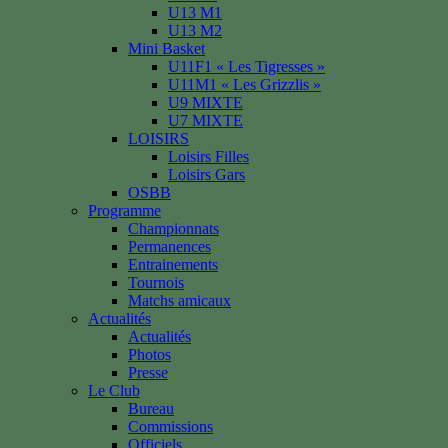
U13 M1
U13 M2
Mini Basket
U11F1 « Les Tigresses »
U11M1 « Les Grizzlis »
U9 MIXTE
U7 MIXTE
LOISIRS
Loisirs Filles
Loisirs Gars
OSBB
Programme
Championnats
Permanences
Entrainements
Tournois
Matchs amicaux
Actualités
Actualités
Photos
Presse
Le Club
Bureau
Commissions
Officiels