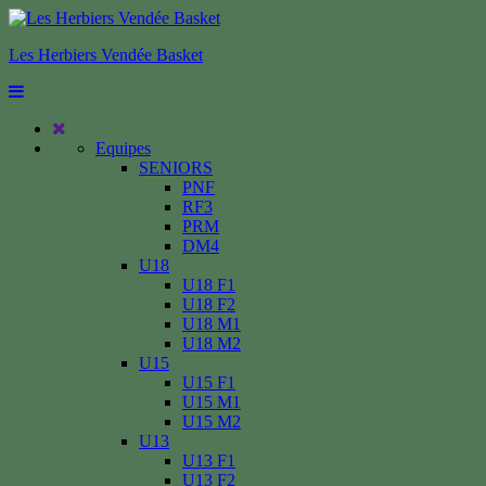
Les Herbiers Vendée Basket
Equipes
SENIORS
PNF
RF3
PRM
DM4
U18
U18 F1
U18 F2
U18 M1
U18 M2
U15
U15 F1
U15 M1
U15 M2
U13
U13 F1
U13 F2