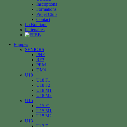
Inscriptions
Formations
Projet Club
Contact
La Boutique
Partenaires
Equipes
SENIORS
PNF
RF3
PRM
DM4
U18
U18 F1
U18 F2
U18 M1
U18 M2
U15
U15 F1
U15 M1
U15 M2
U13
U13 F1