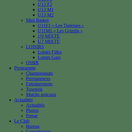
U13 F2
U13 M1
U13 M2
Mini Basket
U11F1 « Les Tigresses »
U11M1 « Les Grizzlis »
U9 MIXTE
U7 MIXTE
LOISIRS
Loisirs Filles
Loisirs Gars
OSBB
Programme
Championnats
Permanences
Entrainements
Tournois
Matchs amicaux
Actualités
Actualités
Photos
Presse
Le Club
Bureau
Commissions