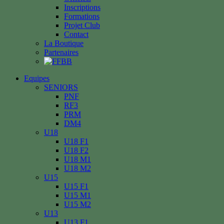
Inscriptions
Formations
Projet Club
Contact
La Boutique
Partenaires
Equipes
SENIORS
PNF
RF3
PRM
DM4
U18
U18 F1
U18 F2
U18 M1
U18 M2
U15
U15 F1
U15 M1
U15 M2
U13
U13 F1