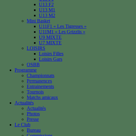
U13 F2
U13 M1
U13 M2
Mini Basket
U11F1 « Les Tigresses »
U11M1 « Les Grizzlis »
U9 MIXTE
U7 MIXTE
LOISIRS
Loisirs Filles
Loisirs Gars
OSBB
Programme
Championnats
Permanences
Entrainements
Tournois
Matchs amicaux
Actualités
Actualités
Photos
Presse
Le Club
Bureau
Commissions