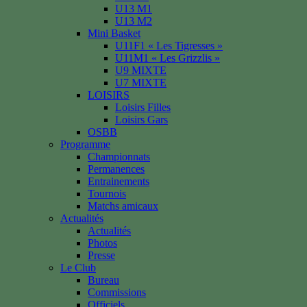
U13 M1
U13 M2
Mini Basket
U11F1 « Les Tigresses »
U11M1 « Les Grizzlis »
U9 MIXTE
U7 MIXTE
LOISIRS
Loisirs Filles
Loisirs Gars
OSBB
Programme
Championnats
Permanences
Entrainements
Tournois
Matchs amicaux
Actualités
Actualités
Photos
Presse
Le Club
Bureau
Commissions
Officiels