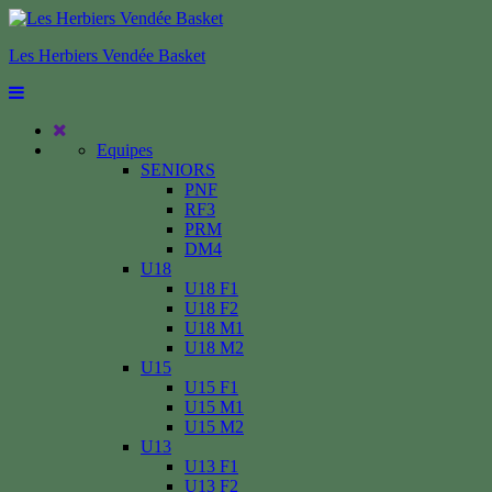
Les Herbiers Vendée Basket
Equipes
SENIORS
PNF
RF3
PRM
DM4
U18
U18 F1
U18 F2
U18 M1
U18 M2
U15
U15 F1
U15 M1
U15 M2
U13
U13 F1
U13 F2