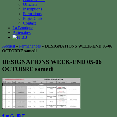
Officiels
Inscriptions
Formations
Projet Club
Contact
La Boutique
Partenaires
Accueil
»
Permanences
»
DESIGNATIONS WEEK-END 05-06
OCTOBRE samedi
DESIGNATIONS WEEK-END 05-06
OCTOBRE samedi