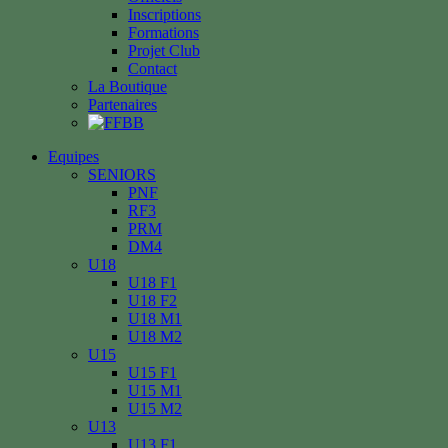
Inscriptions
Formations
Projet Club
Contact
La Boutique
Partenaires
Equipes
SENIORS
PNF
RF3
PRM
DM4
U18
U18 F1
U18 F2
U18 M1
U18 M2
U15
U15 F1
U15 M1
U15 M2
U13
U13 F1