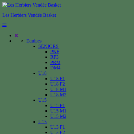
Les Herbiers Vendée Basket
Equipes
SENIORS
PNF
RF3
PRM
DM4
U18
U18 F1
U18 F2
U18 M1
U18 M2
U15
U15 F1
U15 M1
U15 M2
U13
U13 F1
U13 F2