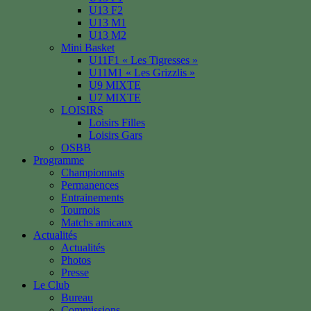
U13 F2
U13 M1
U13 M2
Mini Basket
U11F1 « Les Tigresses »
U11M1 « Les Grizzlis »
U9 MIXTE
U7 MIXTE
LOISIRS
Loisirs Filles
Loisirs Gars
OSBB
Programme
Championnats
Permanences
Entrainements
Tournois
Matchs amicaux
Actualités
Actualités
Photos
Presse
Le Club
Bureau
Commissions