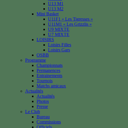
U13 M1
U13 M2
Mini Basket
U11F1 « Les Tigresses »
U11M1 « Les Grizzlis »
U9 MIXTE
U7 MIXTE
LOISIRS
Loisirs Filles
Loisirs Gars
OSBB
Programme
Championnats
Permanences
Entrainements
Tournois
Matchs amicaux
Actualités
Actualités
Photos
Presse
Le Club
Bureau
Commissions
Officiels