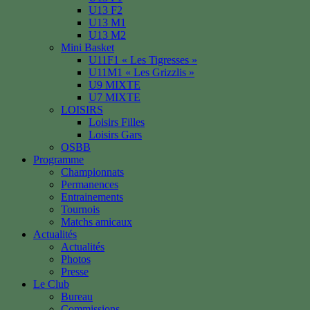
U13 F2
U13 M1
U13 M2
Mini Basket
U11F1 « Les Tigresses »
U11M1 « Les Grizzlis »
U9 MIXTE
U7 MIXTE
LOISIRS
Loisirs Filles
Loisirs Gars
OSBB
Programme
Championnats
Permanences
Entrainements
Tournois
Matchs amicaux
Actualités
Actualités
Photos
Presse
Le Club
Bureau
Commissions