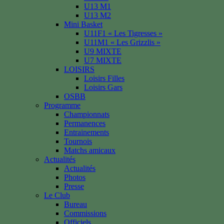
U13 M1
U13 M2
Mini Basket
U11F1 « Les Tigresses »
U11M1 « Les Grizzlis »
U9 MIXTE
U7 MIXTE
LOISIRS
Loisirs Filles
Loisirs Gars
OSBB
Programme
Championnats
Permanences
Entrainements
Tournois
Matchs amicaux
Actualités
Actualités
Photos
Presse
Le Club
Bureau
Commissions
Officiels