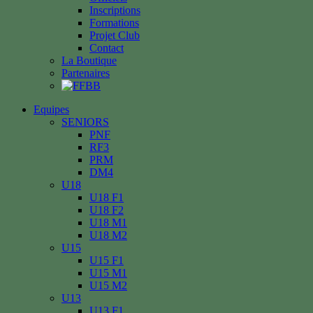
Inscriptions
Formations
Projet Club
Contact
La Boutique
Partenaires
Equipes
SENIORS
PNF
RF3
PRM
DM4
U18
U18 F1
U18 F2
U18 M1
U18 M2
U15
U15 F1
U15 M1
U15 M2
U13
U13 F1