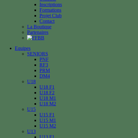
Inscriptions
Formations
Projet Club
Contact
La Boutique
Partenaires
Equipes
SENIORS
PNF
RF3
PRM
DM4
U18
U18 F1
U18 F2
U18 M1
U18 M2
U15
U15 F1
U15 M1
U15 M2
U13
U13 F1