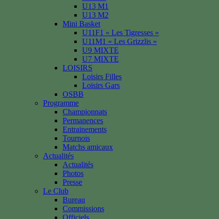
U13 M1
U13 M2
Mini Basket
U11F1 « Les Tigresses »
U11M1 « Les Grizzlis »
U9 MIXTE
U7 MIXTE
LOISIRS
Loisirs Filles
Loisirs Gars
OSBB
Programme
Championnats
Permanences
Entrainements
Tournois
Matchs amicaux
Actualités
Actualités
Photos
Presse
Le Club
Bureau
Commissions
Officiels