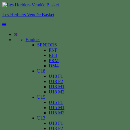
Les Herbiers Vendée Basket
Equipes
SENIORS
PNF
RF3
PRM
DM4
U18
U18 F1
U18 F2
U18 M1
U18 M2
U15
U15 F1
U15 M1
U15 M2
U13
U13 F1
U13 F2