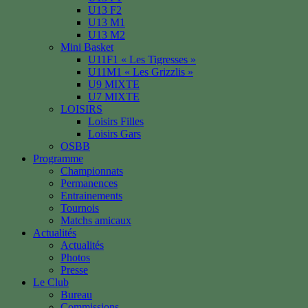
U13 F2
U13 M1
U13 M2
Mini Basket
U11F1 « Les Tigresses »
U11M1 « Les Grizzlis »
U9 MIXTE
U7 MIXTE
LOISIRS
Loisirs Filles
Loisirs Gars
OSBB
Programme
Championnats
Permanences
Entrainements
Tournois
Matchs amicaux
Actualités
Actualités
Photos
Presse
Le Club
Bureau
Commissions