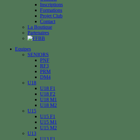
Inscriptions
Formations
Projet Club
Contact
La Boutique
Partenaires
Equipes
SENIORS
PNF
RF3
PRM
DM4
U18
U18 F1
U18 F2
U18 M1
U18 M2
U15
U15 F1
U15 M1
U15 M2
U13
U13 F1