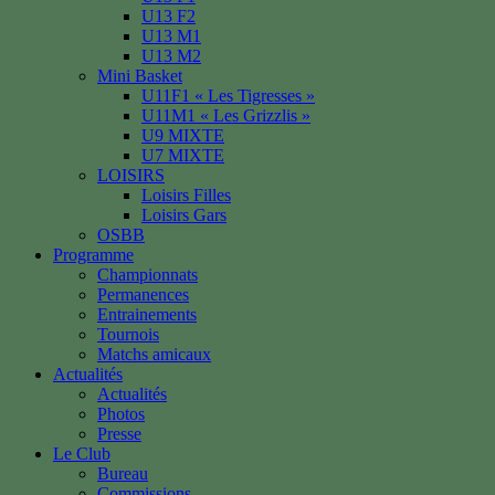
U13 F2
U13 M1
U13 M2
Mini Basket
U11F1 « Les Tigresses »
U11M1 « Les Grizzlis »
U9 MIXTE
U7 MIXTE
LOISIRS
Loisirs Filles
Loisirs Gars
OSBB
Programme
Championnats
Permanences
Entrainements
Tournois
Matchs amicaux
Actualités
Actualités
Photos
Presse
Le Club
Bureau
Commissions