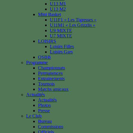
U13 M1
U13 M2
Mini Basket
U11F1 « Les Tigresses »
U11M1 « Les Grizzlis »
U9 MIXTE
U7 MIXTE
LOISIRS
Loisirs Filles
Loisirs Gars
OSBB
Programme
Championnats
Permanences
Entrainements
Tournois
Matchs amicaux
Actualités
Actualités
Photos
Presse
Le Club
Bureau
Commissions
Officiels