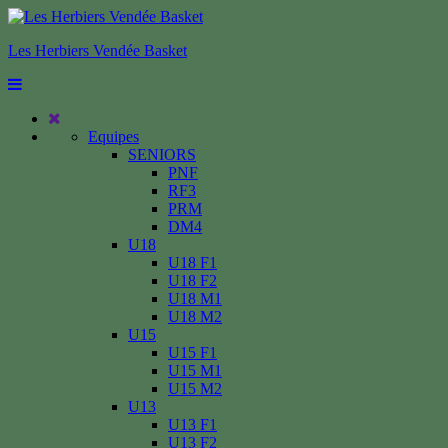
Les Herbiers Vendée Basket
Equipes
SENIORS
PNF
RF3
PRM
DM4
U18
U18 F1
U18 F2
U18 M1
U18 M2
U15
U15 F1
U15 M1
U15 M2
U13
U13 F1
U13 F2