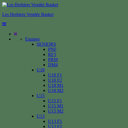
Les Herbiers Vendée Basket
Equipes
SENIORS
PNF
RF3
PRM
DM4
U18
U18 F1
U18 F2
U18 M1
U18 M2
U15
U15 F1
U15 M1
U15 M2
U13
U13 F1
U13 F2