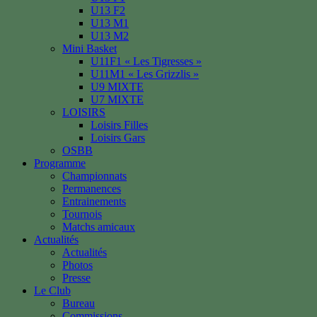
U13 F2
U13 M1
U13 M2
Mini Basket
U11F1 « Les Tigresses »
U11M1 « Les Grizzlis »
U9 MIXTE
U7 MIXTE
LOISIRS
Loisirs Filles
Loisirs Gars
OSBB
Programme
Championnats
Permanences
Entrainements
Tournois
Matchs amicaux
Actualités
Actualités
Photos
Presse
Le Club
Bureau
Commissions