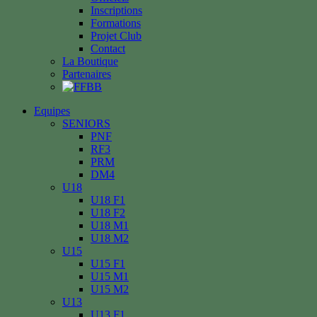
Inscriptions
Formations
Projet Club
Contact
La Boutique
Partenaires
Equipes
SENIORS
PNF
RF3
PRM
DM4
U18
U18 F1
U18 F2
U18 M1
U18 M2
U15
U15 F1
U15 M1
U15 M2
U13
U13 F1