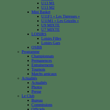
U13 M1
U13 M2
Mini Basket
U11F1 « Les Tigresses »
U11M1 « Les Grizzlis »
U9 MIXTE
U7 MIXTE
LOISIRS
Loisirs Filles
Loisirs Gars
OSBB
Programme
Championnats
Permanences
Entrainements
Tournois
Matchs amicaux
Actualités
Actualités
Photos
Presse
Le Club
Bureau
Commissions
Officiels