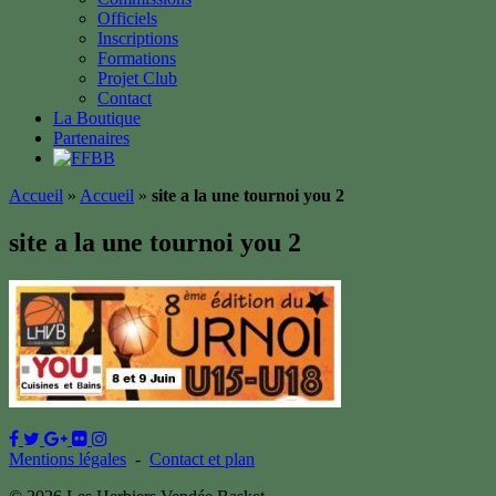
Officiels
Inscriptions
Formations
Projet Club
Contact
La Boutique
Partenaires
Accueil
»
Accueil
»
site a la une tournoi you 2
site a la une tournoi you 2
Mentions légales
-
Contact et plan