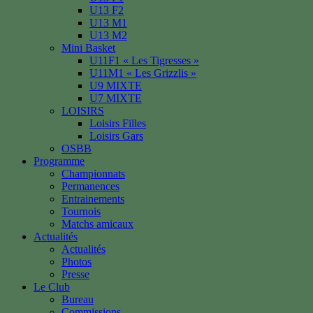
U13 F2
U13 M1
U13 M2
Mini Basket
U11F1 « Les Tigresses »
U11M1 « Les Grizzlis »
U9 MIXTE
U7 MIXTE
LOISIRS
Loisirs Filles
Loisirs Gars
OSBB
Programme
Championnats
Permanences
Entrainements
Tournois
Matchs amicaux
Actualités
Actualités
Photos
Presse
Le Club
Bureau
Commissions