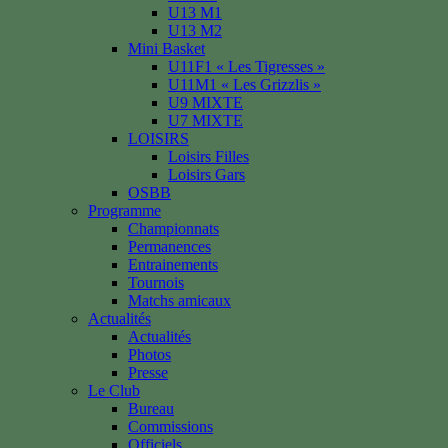
U13 M1
U13 M2
Mini Basket
U11F1 « Les Tigresses »
U11M1 « Les Grizzlis »
U9 MIXTE
U7 MIXTE
LOISIRS
Loisirs Filles
Loisirs Gars
OSBB
Programme
Championnats
Permanences
Entrainements
Tournois
Matchs amicaux
Actualités
Actualités
Photos
Presse
Le Club
Bureau
Commissions
Officiels