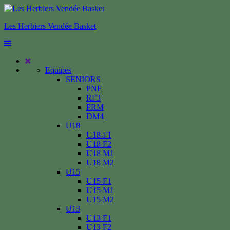
Les Herbiers Vendée Basket
Equipes
SENIORS
PNF
RF3
PRM
DM4
U18
U18 F1
U18 F2
U18 M1
U18 M2
U15
U15 F1
U15 M1
U15 M2
U13
U13 F1
U13 F2