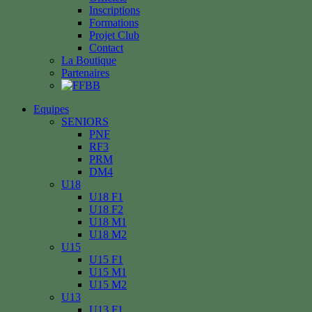
Inscriptions
Formations
Projet Club
Contact
La Boutique
Partenaires
Equipes
SENIORS
PNF
RF3
PRM
DM4
U18
U18 F1
U18 F2
U18 M1
U18 M2
U15
U15 F1
U15 M1
U15 M2
U13
U13 F1