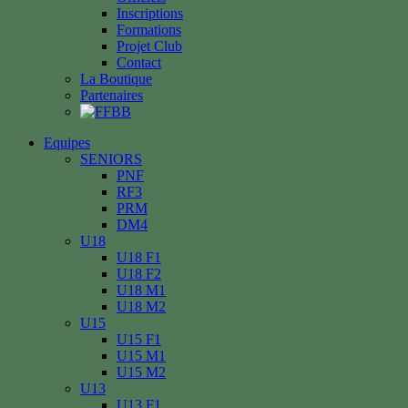
Inscriptions
Formations
Projet Club
Contact
La Boutique
Partenaires
Equipes
SENIORS
PNF
RF3
PRM
DM4
U18
U18 F1
U18 F2
U18 M1
U18 M2
U15
U15 F1
U15 M1
U15 M2
U13
U13 F1