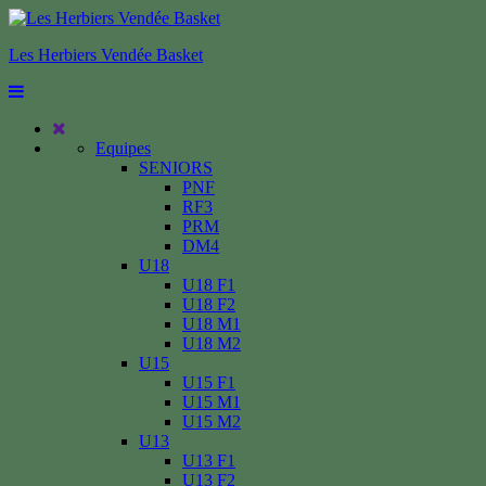
Les Herbiers Vendée Basket
Equipes
SENIORS
PNF
RF3
PRM
DM4
U18
U18 F1
U18 F2
U18 M1
U18 M2
U15
U15 F1
U15 M1
U15 M2
U13
U13 F1
U13 F2