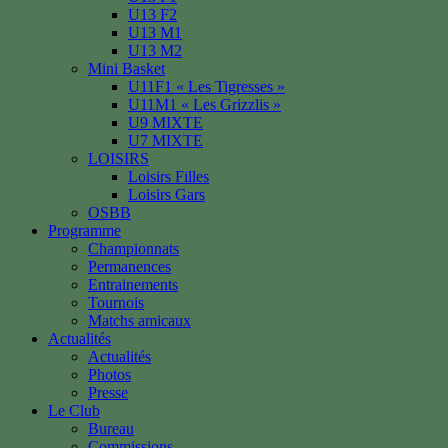
U13 F2
U13 M1
U13 M2
Mini Basket
U11F1 « Les Tigresses »
U11M1 « Les Grizzlis »
U9 MIXTE
U7 MIXTE
LOISIRS
Loisirs Filles
Loisirs Gars
OSBB
Programme
Championnats
Permanences
Entrainements
Tournois
Matchs amicaux
Actualités
Actualités
Photos
Presse
Le Club
Bureau
Commissions