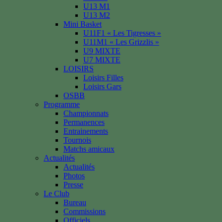
U13 M1
U13 M2
Mini Basket
U11F1 « Les Tigresses »
U11M1 « Les Grizzlis »
U9 MIXTE
U7 MIXTE
LOISIRS
Loisirs Filles
Loisirs Gars
OSBB
Programme
Championnats
Permanences
Entrainements
Tournois
Matchs amicaux
Actualités
Actualités
Photos
Presse
Le Club
Bureau
Commissions
Officiels