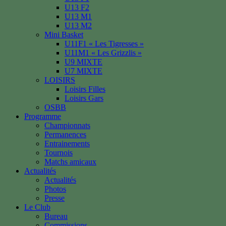
U13 F2
U13 M1
U13 M2
Mini Basket
U11F1 « Les Tigresses »
U11M1 « Les Grizzlis »
U9 MIXTE
U7 MIXTE
LOISIRS
Loisirs Filles
Loisirs Gars
OSBB
Programme
Championnats
Permanences
Entrainements
Tournois
Matchs amicaux
Actualités
Actualités
Photos
Presse
Le Club
Bureau
Commissions