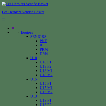
Les Herbiers Vendée Basket
Equipes
SENIORS
PNF
RF3
PRM
DM4
U18
U18 F1
U18 F2
U18 M1
U18 M2
U15
U15 F1
U15 M1
U15 M2
U13
U13 F1
U13 F2