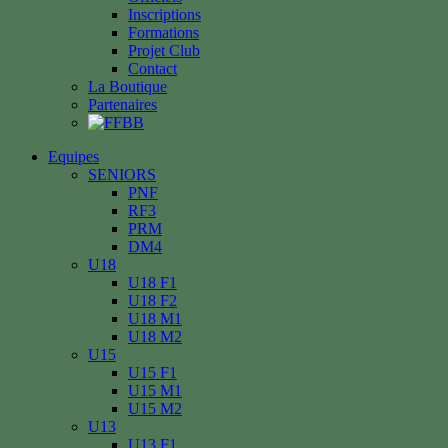
Inscriptions
Formations
Projet Club
Contact
La Boutique
Partenaires
Equipes
SENIORS
PNF
RF3
PRM
DM4
U18
U18 F1
U18 F2
U18 M1
U18 M2
U15
U15 F1
U15 M1
U15 M2
U13
U13 F1