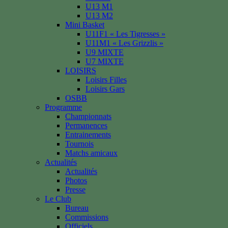
U13 M1
U13 M2
Mini Basket
U11F1 « Les Tigresses »
U11M1 « Les Grizzlis »
U9 MIXTE
U7 MIXTE
LOISIRS
Loisirs Filles
Loisirs Gars
OSBB
Programme
Championnats
Permanences
Entrainements
Tournois
Matchs amicaux
Actualités
Actualités
Photos
Presse
Le Club
Bureau
Commissions
Officiels