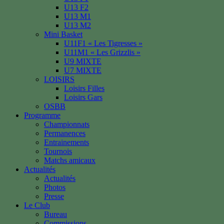
U13 F2
U13 M1
U13 M2
Mini Basket
U11F1 « Les Tigresses »
U11M1 « Les Grizzlis »
U9 MIXTE
U7 MIXTE
LOISIRS
Loisirs Filles
Loisirs Gars
OSBB
Programme
Championnats
Permanences
Entrainements
Tournois
Matchs amicaux
Actualités
Actualités
Photos
Presse
Le Club
Bureau
Commissions