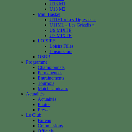
U13 M1
U13 M2
Mini Basket
U11F1 « Les Tigresses »
U11M1 « Les Grizzlis »
U9 MIXTE
U7 MIXTE
LOISIRS
Loisirs Filles
Loisirs Gars
OSBB
Programme
Championnats
Permanences
Entrainements
Tournois
Matchs amicaux
Actualités
Actualités
Photos
Presse
Le Club
Bureau
Commissions
Officiels