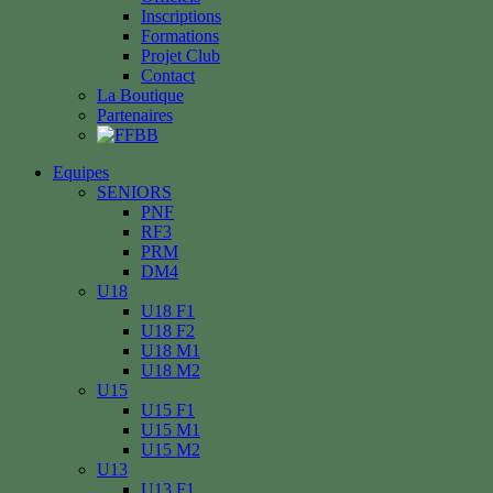
Inscriptions
Formations
Projet Club
Contact
La Boutique
Partenaires
Equipes
SENIORS
PNF
RF3
PRM
DM4
U18
U18 F1
U18 F2
U18 M1
U18 M2
U15
U15 F1
U15 M1
U15 M2
U13
U13 F1