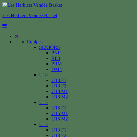
Les Herbiers Vendée Basket
Equipes
SENIORS
PNF
RF3
PRM
DM4
U18
U18 F1
U18 F2
U18 M1
U18 M2
U15
U15 F1
U15 M1
U15 M2
U13
U13 F1
U13 F2