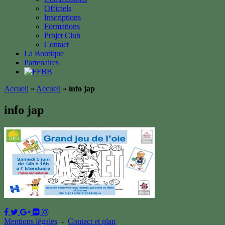
Officiels
Inscriptions
Formations
Projet Club
Contact
La Boutique
Partenaires
Accueil
»
Accueil
»
info jap
info jap
Mentions légales
-
Contact et plan