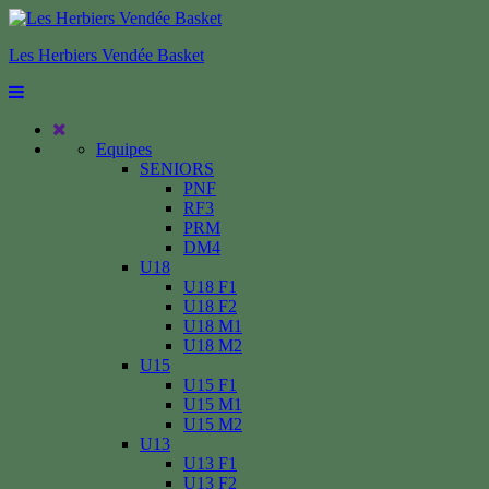
Les Herbiers Vendée Basket
Equipes
SENIORS
PNF
RF3
PRM
DM4
U18
U18 F1
U18 F2
U18 M1
U18 M2
U15
U15 F1
U15 M1
U15 M2
U13
U13 F1
U13 F2