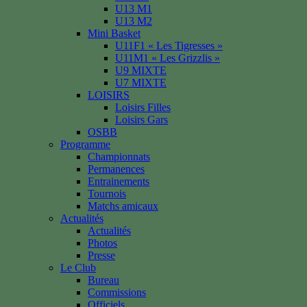
U13 M1
U13 M2
Mini Basket
U11F1 « Les Tigresses »
U11M1 « Les Grizzlis »
U9 MIXTE
U7 MIXTE
LOISIRS
Loisirs Filles
Loisirs Gars
OSBB
Programme
Championnats
Permanences
Entrainements
Tournois
Matchs amicaux
Actualités
Actualités
Photos
Presse
Le Club
Bureau
Commissions
Officiels