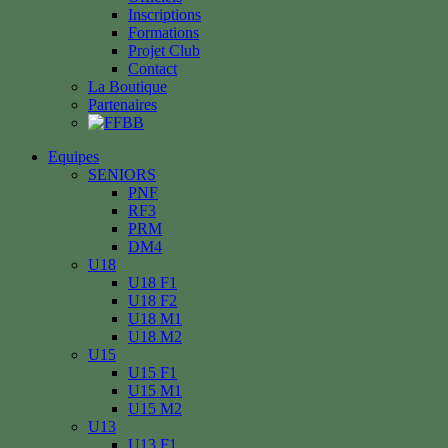
Inscriptions
Formations
Projet Club
Contact
La Boutique
Partenaires
Equipes
SENIORS
PNF
RF3
PRM
DM4
U18
U18 F1
U18 F2
U18 M1
U18 M2
U15
U15 F1
U15 M1
U15 M2
U13
U13 F1