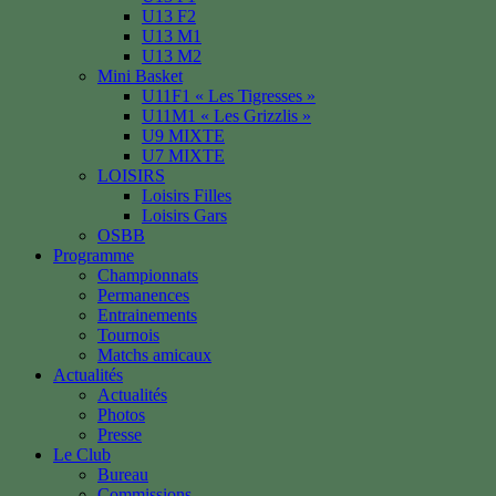
U13 F2
U13 M1
U13 M2
Mini Basket
U11F1 « Les Tigresses »
U11M1 « Les Grizzlis »
U9 MIXTE
U7 MIXTE
LOISIRS
Loisirs Filles
Loisirs Gars
OSBB
Programme
Championnats
Permanences
Entrainements
Tournois
Matchs amicaux
Actualités
Actualités
Photos
Presse
Le Club
Bureau
Commissions