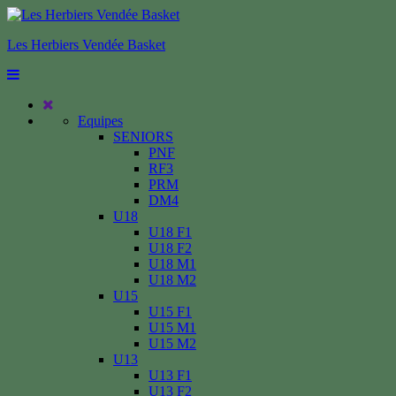
Les Herbiers Vendée Basket
Equipes
SENIORS
PNF
RF3
PRM
DM4
U18
U18 F1
U18 F2
U18 M1
U18 M2
U15
U15 F1
U15 M1
U15 M2
U13
U13 F1
U13 F2