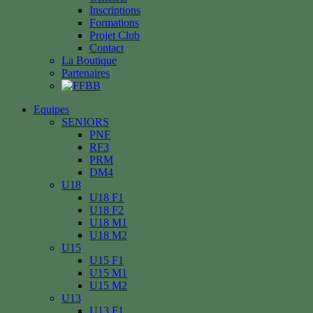
Inscriptions
Formations
Projet Club
Contact
La Boutique
Partenaires
Equipes
SENIORS
PNF
RF3
PRM
DM4
U18
U18 F1
U18 F2
U18 M1
U18 M2
U15
U15 F1
U15 M1
U15 M2
U13
U13 F1