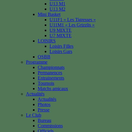
U13 M1
U13 M2
Mini Basket
U11F1 « Les Tigresses »
U11M1 « Les Grizzlis »
U9 MIXTE
U7 MIXTE
LOISIRS
Loisirs Filles
Loisirs Gars
OSBB
Programme
Championnats
Permanences
Entrainements
Tournois
Matchs amicaux
Actualités
Actualités
Photos
Presse
Le Club
Bureau
Commissions
Officiels