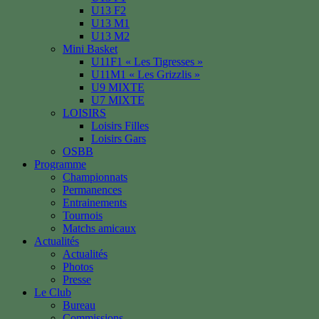
U13 F2
U13 M1
U13 M2
Mini Basket
U11F1 « Les Tigresses »
U11M1 « Les Grizzlis »
U9 MIXTE
U7 MIXTE
LOISIRS
Loisirs Filles
Loisirs Gars
OSBB
Programme
Championnats
Permanences
Entrainements
Tournois
Matchs amicaux
Actualités
Actualités
Photos
Presse
Le Club
Bureau
Commissions