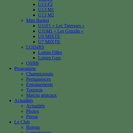
U13 F2
U13 M1
U13 M2
Mini Basket
U11F1 « Les Tigresses »
U11M1 « Les Grizzlis »
U9 MIXTE
U7 MIXTE
LOISIRS
Loisirs Filles
Loisirs Gars
OSBB
Programme
Championnats
Permanences
Entrainements
Tournois
Matchs amicaux
Actualités
Actualités
Photos
Presse
Le Club
Bureau
Commissions