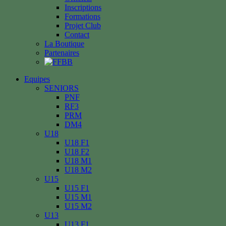
Inscriptions
Formations
Projet Club
Contact
La Boutique
Partenaires
Equipes
SENIORS
PNF
RF3
PRM
DM4
U18
U18 F1
U18 F2
U18 M1
U18 M2
U15
U15 F1
U15 M1
U15 M2
U13
U13 F1