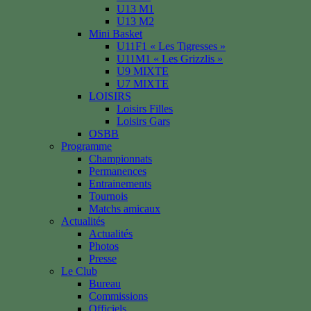
U13 M1
U13 M2
Mini Basket
U11F1 « Les Tigresses »
U11M1 « Les Grizzlis »
U9 MIXTE
U7 MIXTE
LOISIRS
Loisirs Filles
Loisirs Gars
OSBB
Programme
Championnats
Permanences
Entrainements
Tournois
Matchs amicaux
Actualités
Actualités
Photos
Presse
Le Club
Bureau
Commissions
Officiels