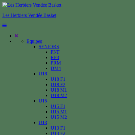
Les Herbiers Vendée Basket
Equipes
SENIORS
PNF
RF3
PRM
DM4
U18
U18 F1
U18 F2
U18 M1
U18 M2
U15
U15 F1
U15 M1
U15 M2
U13
U13 F1
U13 F2