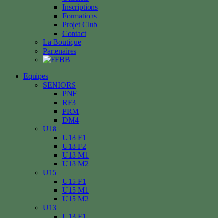
Inscriptions
Formations
Projet Club
Contact
La Boutique
Partenaires
Equipes
SENIORS
PNF
RF3
PRM
DM4
U18
U18 F1
U18 F2
U18 M1
U18 M2
U15
U15 F1
U15 M1
U15 M2
U13
U13 F1