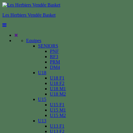
Les Herbiers Vendée Basket
Equipes
SENIORS
PNF
RF3
PRM
DM4
U18
U18 F1
U18 F2
U18 M1
U18 M2
U15
U15 F1
U15 M1
U15 M2
U13
U13 F1
U13 F2