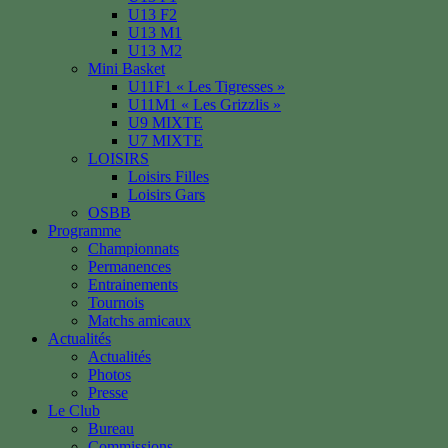
U13 F2
U13 M1
U13 M2
Mini Basket
U11F1 « Les Tigresses »
U11M1 « Les Grizzlis »
U9 MIXTE
U7 MIXTE
LOISIRS
Loisirs Filles
Loisirs Gars
OSBB
Programme
Championnats
Permanences
Entrainements
Tournois
Matchs amicaux
Actualités
Actualités
Photos
Presse
Le Club
Bureau
Commissions