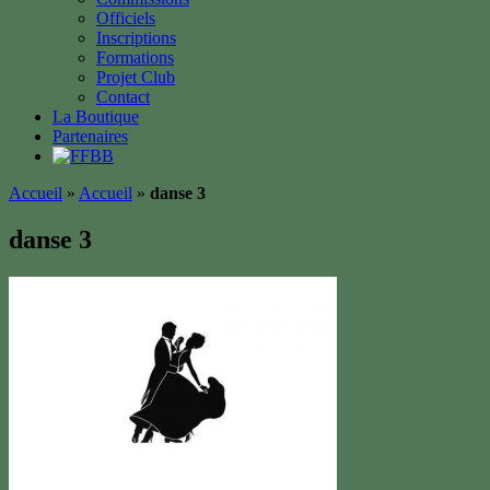
Officiels
Inscriptions
Formations
Projet Club
Contact
La Boutique
Partenaires
Accueil
»
Accueil
»
danse 3
danse 3