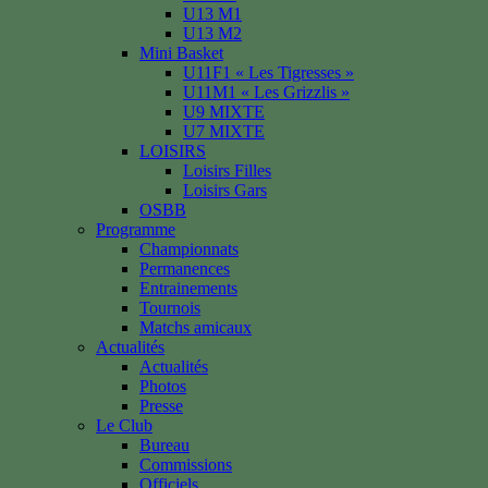
U13 M1
U13 M2
Mini Basket
U11F1 « Les Tigresses »
U11M1 « Les Grizzlis »
U9 MIXTE
U7 MIXTE
LOISIRS
Loisirs Filles
Loisirs Gars
OSBB
Programme
Championnats
Permanences
Entrainements
Tournois
Matchs amicaux
Actualités
Actualités
Photos
Presse
Le Club
Bureau
Commissions
Officiels