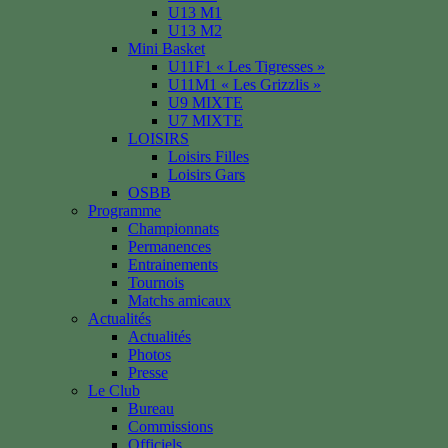
U13 M1
U13 M2
Mini Basket
U11F1 « Les Tigresses »
U11M1 « Les Grizzlis »
U9 MIXTE
U7 MIXTE
LOISIRS
Loisirs Filles
Loisirs Gars
OSBB
Programme
Championnats
Permanences
Entrainements
Tournois
Matchs amicaux
Actualités
Actualités
Photos
Presse
Le Club
Bureau
Commissions
Officiels