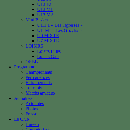
U13 F2
U13 M1
U13 M2
Mini Basket
U11F1 « Les Tigresses »
U11M1 « Les Grizzlis »
U9 MIXTE
U7 MIXTE
LOISIRS
Loisirs Filles
Loisirs Gars
OSBB
Programme
Championnats
Permanences
Entrainements
Tournois
Matchs amicaux
Actualités
Actualités
Photos
Presse
Le Club
Bureau
Commissions