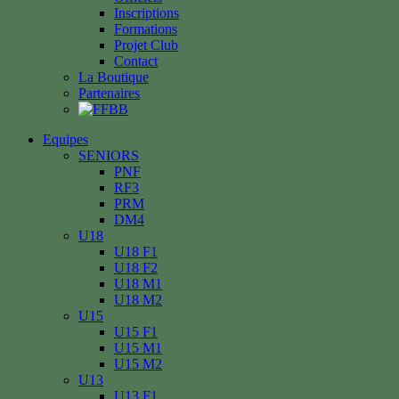
Inscriptions
Formations
Projet Club
Contact
La Boutique
Partenaires
Equipes
SENIORS
PNF
RF3
PRM
DM4
U18
U18 F1
U18 F2
U18 M1
U18 M2
U15
U15 F1
U15 M1
U15 M2
U13
U13 F1