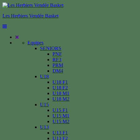
Les Herbiers Vendée Basket
Equipes
SENIORS
PNF
RF3
PRM
DM4
U18
U18 F1
U18 F2
U18 M1
U18 M2
U15
U15 F1
U15 M1
U15 M2
U13
U13 F1
U13 F2