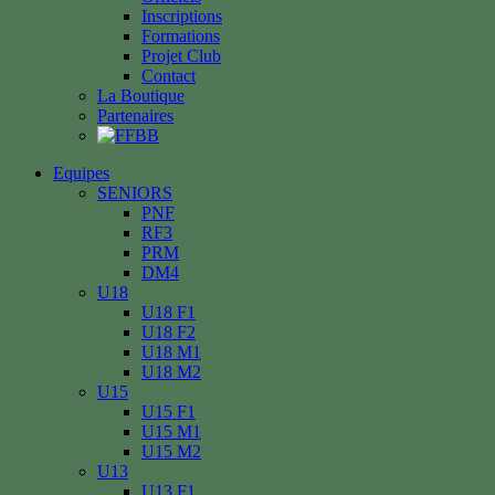
Inscriptions
Formations
Projet Club
Contact
La Boutique
Partenaires
Equipes
SENIORS
PNF
RF3
PRM
DM4
U18
U18 F1
U18 F2
U18 M1
U18 M2
U15
U15 F1
U15 M1
U15 M2
U13
U13 F1