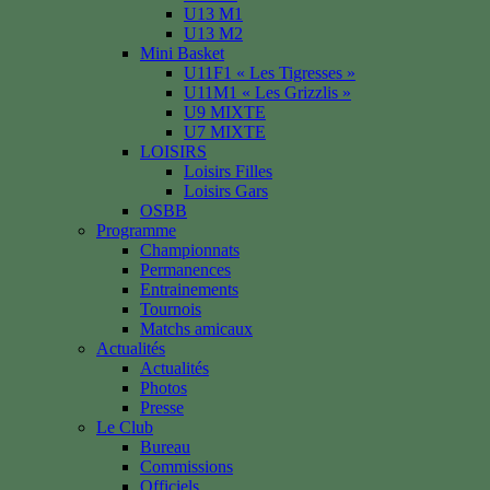
U13 M1
U13 M2
Mini Basket
U11F1 « Les Tigresses »
U11M1 « Les Grizzlis »
U9 MIXTE
U7 MIXTE
LOISIRS
Loisirs Filles
Loisirs Gars
OSBB
Programme
Championnats
Permanences
Entrainements
Tournois
Matchs amicaux
Actualités
Actualités
Photos
Presse
Le Club
Bureau
Commissions
Officiels