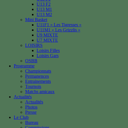
U13 F2
U13 M1
U13 M2
Mini Basket
U11F1 « Les Tigresses »
U11M1 « Les Grizzlis »
U9 MIXTE
U7 MIXTE
LOISIRS
Loisirs Filles
Loisirs Gars
OSBB
Programme
Championnats
Permanences
Entrainements
Tournois
Matchs amicaux
Actualités
Actualités
Photos
Presse
Le Club
Bureau
Commissions