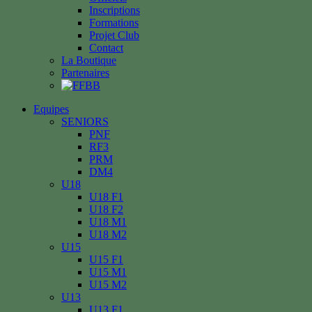
Inscriptions
Formations
Projet Club
Contact
La Boutique
Partenaires
Equipes
SENIORS
PNF
RF3
PRM
DM4
U18
U18 F1
U18 F2
U18 M1
U18 M2
U15
U15 F1
U15 M1
U15 M2
U13
U13 F1