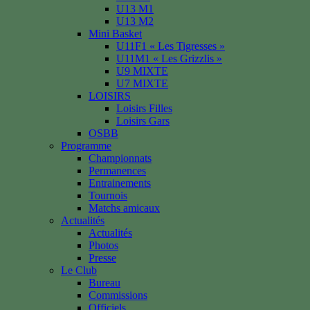
U13 M1
U13 M2
Mini Basket
U11F1 « Les Tigresses »
U11M1 « Les Grizzlis »
U9 MIXTE
U7 MIXTE
LOISIRS
Loisirs Filles
Loisirs Gars
OSBB
Programme
Championnats
Permanences
Entrainements
Tournois
Matchs amicaux
Actualités
Actualités
Photos
Presse
Le Club
Bureau
Commissions
Officiels