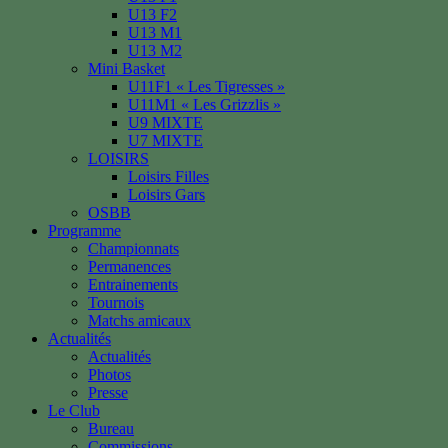
U13 F2
U13 M1
U13 M2
Mini Basket
U11F1 « Les Tigresses »
U11M1 « Les Grizzlis »
U9 MIXTE
U7 MIXTE
LOISIRS
Loisirs Filles
Loisirs Gars
OSBB
Programme
Championnats
Permanences
Entrainements
Tournois
Matchs amicaux
Actualités
Actualités
Photos
Presse
Le Club
Bureau
Commissions