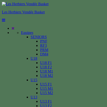
Les Herbiers Vendée Basket
Equipes
SENIORS
PNF
RF3
PRM
DM4
U18
U18 F1
U18 F2
U18 M1
U18 M2
U15
U15 F1
U15 M1
U15 M2
U13
U13 F1
U13 F2