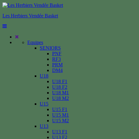
Les Herbiers Vendée Basket
Equipes
SENIORS
PNF
RF3
PRM
DM4
U18
U18 F1
U18 F2
U18 M1
U18 M2
U15
U15 F1
U15 M1
U15 M2
U13
U13 F1
U13 F2