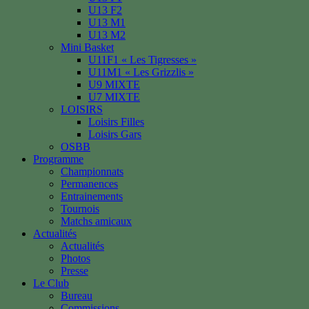
U13 F2
U13 M1
U13 M2
Mini Basket
U11F1 « Les Tigresses »
U11M1 « Les Grizzlis »
U9 MIXTE
U7 MIXTE
LOISIRS
Loisirs Filles
Loisirs Gars
OSBB
Programme
Championnats
Permanences
Entrainements
Tournois
Matchs amicaux
Actualités
Actualités
Photos
Presse
Le Club
Bureau
Commissions