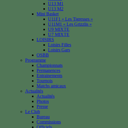
U13 M1
U13 M2
Mini Basket
U11F1 « Les Tigresses »
U11M1 « Les Grizzlis »
U9 MIXTE
U7 MIXTE
LOISIRS
Loisirs Filles
Loisirs Gars
OSBB
Programme
Championnats
Permanences
Entrainements
Tournois
Matchs amicaux
Actualités
Actualités
Photos
Presse
Le Club
Bureau
Commissions
Officiels