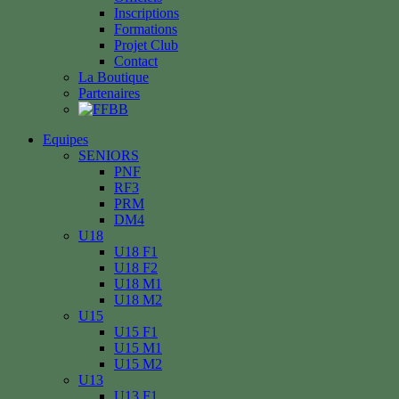
Inscriptions
Formations
Projet Club
Contact
La Boutique
Partenaires
Equipes
SENIORS
PNF
RF3
PRM
DM4
U18
U18 F1
U18 F2
U18 M1
U18 M2
U15
U15 F1
U15 M1
U15 M2
U13
U13 F1