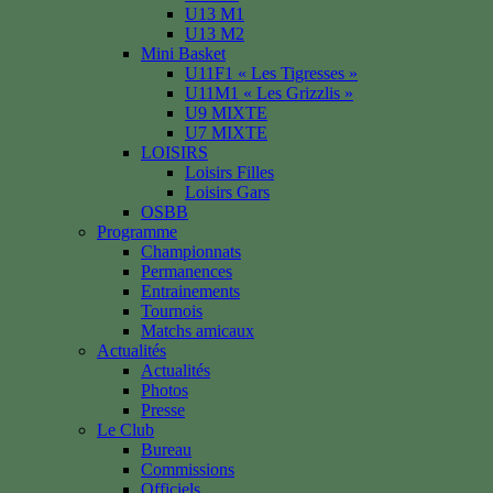
U13 M1
U13 M2
Mini Basket
U11F1 « Les Tigresses »
U11M1 « Les Grizzlis »
U9 MIXTE
U7 MIXTE
LOISIRS
Loisirs Filles
Loisirs Gars
OSBB
Programme
Championnats
Permanences
Entrainements
Tournois
Matchs amicaux
Actualités
Actualités
Photos
Presse
Le Club
Bureau
Commissions
Officiels