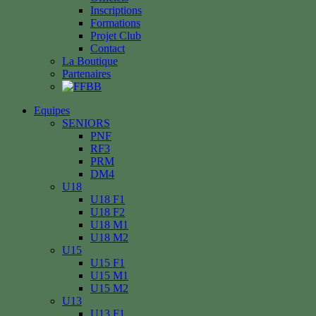
Inscriptions
Formations
Projet Club
Contact
La Boutique
Partenaires
Equipes
SENIORS
PNF
RF3
PRM
DM4
U18
U18 F1
U18 F2
U18 M1
U18 M2
U15
U15 F1
U15 M1
U15 M2
U13
U13 F1