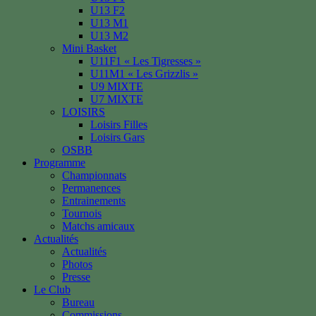
U13 F2
U13 M1
U13 M2
Mini Basket
U11F1 « Les Tigresses »
U11M1 « Les Grizzlis »
U9 MIXTE
U7 MIXTE
LOISIRS
Loisirs Filles
Loisirs Gars
OSBB
Programme
Championnats
Permanences
Entrainements
Tournois
Matchs amicaux
Actualités
Actualités
Photos
Presse
Le Club
Bureau
Commissions