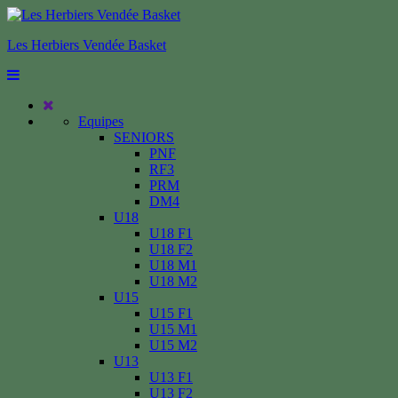
Les Herbiers Vendée Basket
Equipes
SENIORS
PNF
RF3
PRM
DM4
U18
U18 F1
U18 F2
U18 M1
U18 M2
U15
U15 F1
U15 M1
U15 M2
U13
U13 F1
U13 F2