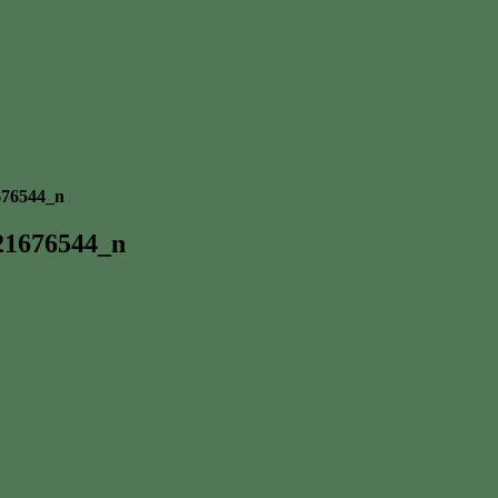
676544_n
21676544_n