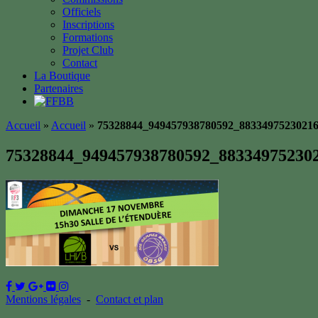
Officiels
Inscriptions
Formations
Projet Club
Contact
La Boutique
Partenaires
Accueil
»
Accueil
»
75328844_949457938780592_8833497523021
75328844_949457938780592_88334975230
Mentions légales
-
Contact et plan