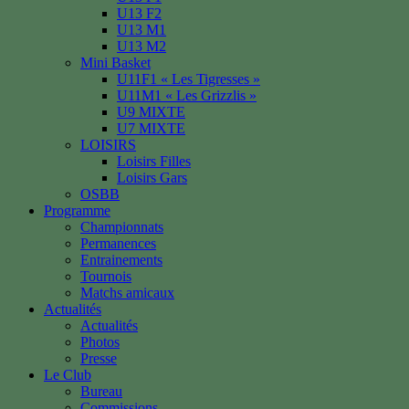
U13 F2
U13 M1
U13 M2
Mini Basket
U11F1 « Les Tigresses »
U11M1 « Les Grizzlis »
U9 MIXTE
U7 MIXTE
LOISIRS
Loisirs Filles
Loisirs Gars
OSBB
Programme
Championnats
Permanences
Entrainements
Tournois
Matchs amicaux
Actualités
Actualités
Photos
Presse
Le Club
Bureau
Commissions