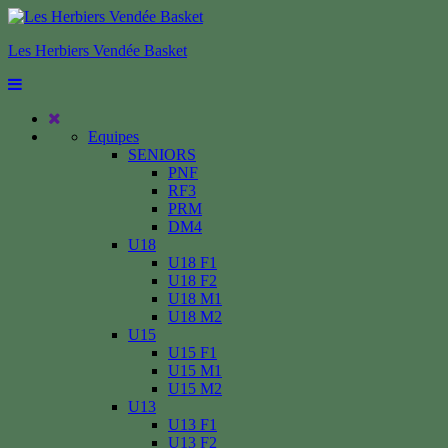
Les Herbiers Vendée Basket
Equipes
SENIORS
PNF
RF3
PRM
DM4
U18
U18 F1
U18 F2
U18 M1
U18 M2
U15
U15 F1
U15 M1
U15 M2
U13
U13 F1
U13 F2