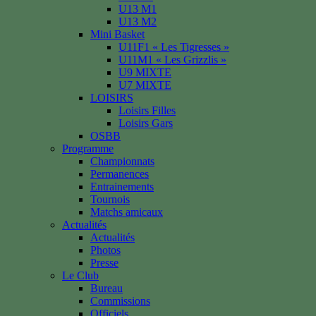
U13 M1
U13 M2
Mini Basket
U11F1 « Les Tigresses »
U11M1 « Les Grizzlis »
U9 MIXTE
U7 MIXTE
LOISIRS
Loisirs Filles
Loisirs Gars
OSBB
Programme
Championnats
Permanences
Entrainements
Tournois
Matchs amicaux
Actualités
Actualités
Photos
Presse
Le Club
Bureau
Commissions
Officiels