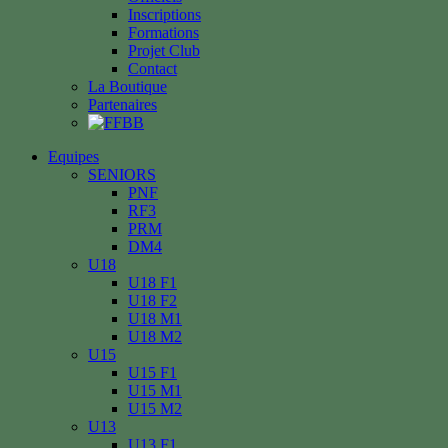
Inscriptions
Formations
Projet Club
Contact
La Boutique
Partenaires
Equipes
SENIORS
PNF
RF3
PRM
DM4
U18
U18 F1
U18 F2
U18 M1
U18 M2
U15
U15 F1
U15 M1
U15 M2
U13
U13 F1