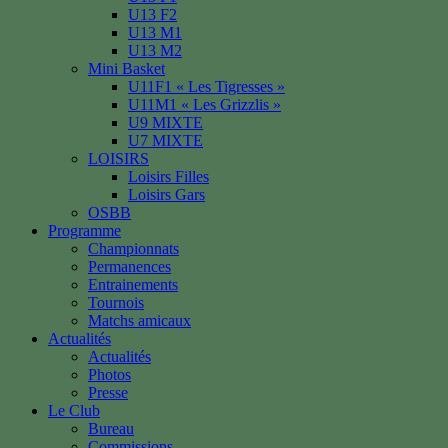
U13 F2
U13 M1
U13 M2
Mini Basket
U11F1 « Les Tigresses »
U11M1 « Les Grizzlis »
U9 MIXTE
U7 MIXTE
LOISIRS
Loisirs Filles
Loisirs Gars
OSBB
Programme
Championnats
Permanences
Entrainements
Tournois
Matchs amicaux
Actualités
Actualités
Photos
Presse
Le Club
Bureau
Commissions