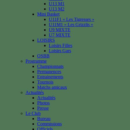
U13 M1
U13 M2
Mini Basket
U11F1 « Les Tigresses »
U11M1 « Les Grizzlis »
U9 MIXTE
U7 MIXTE
LOISIRS
Loisirs Filles
Loisirs Gars
OSBB
Programme
Championnats
Permanences
Entrainements
Tournois
Matchs amicaux
Actualités
Actualités
Photos
Presse
Le Club
Bureau
Commissions
Officiels