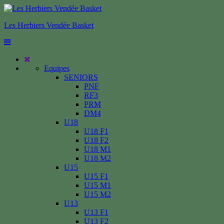
Les Herbiers Vendée Basket
Equipes
SENIORS
PNF
RF3
PRM
DM4
U18
U18 F1
U18 F2
U18 M1
U18 M2
U15
U15 F1
U15 M1
U15 M2
U13
U13 F1
U13 F2