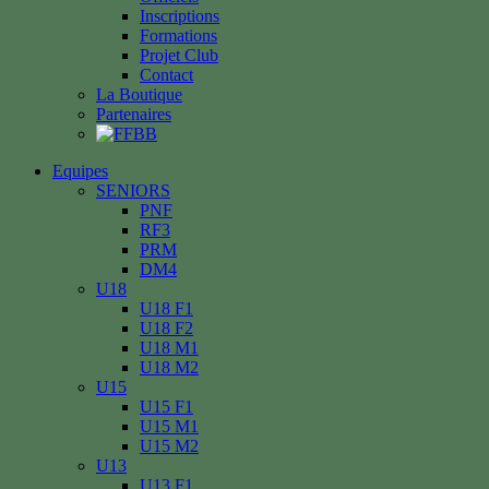
Inscriptions
Formations
Projet Club
Contact
La Boutique
Partenaires
Equipes
SENIORS
PNF
RF3
PRM
DM4
U18
U18 F1
U18 F2
U18 M1
U18 M2
U15
U15 F1
U15 M1
U15 M2
U13
U13 F1