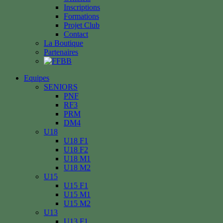
Inscriptions
Formations
Projet Club
Contact
La Boutique
Partenaires
Equipes
SENIORS
PNF
RF3
PRM
DM4
U18
U18 F1
U18 F2
U18 M1
U18 M2
U15
U15 F1
U15 M1
U15 M2
U13
U13 F1