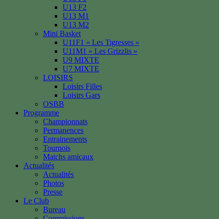
U13 F2
U13 M1
U13 M2
Mini Basket
U11F1 « Les Tigresses »
U11M1 « Les Grizzlis »
U9 MIXTE
U7 MIXTE
LOISIRS
Loisirs Filles
Loisirs Gars
OSBB
Programme
Championnats
Permanences
Entrainements
Tournois
Matchs amicaux
Actualités
Actualités
Photos
Presse
Le Club
Bureau
Commissions