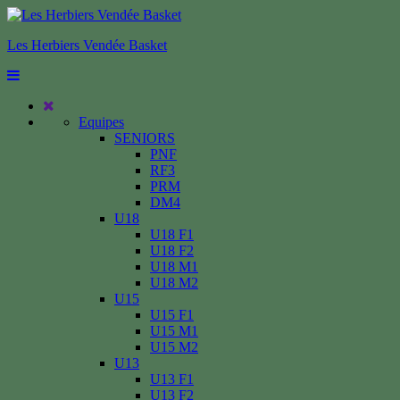
Les Herbiers Vendée Basket
Equipes
SENIORS
PNF
RF3
PRM
DM4
U18
U18 F1
U18 F2
U18 M1
U18 M2
U15
U15 F1
U15 M1
U15 M2
U13
U13 F1
U13 F2