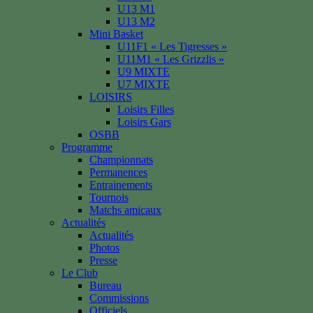
U13 M1
U13 M2
Mini Basket
U11F1 « Les Tigresses »
U11M1 « Les Grizzlis »
U9 MIXTE
U7 MIXTE
LOISIRS
Loisirs Filles
Loisirs Gars
OSBB
Programme
Championnats
Permanences
Entrainements
Tournois
Matchs amicaux
Actualités
Actualités
Photos
Presse
Le Club
Bureau
Commissions
Officiels